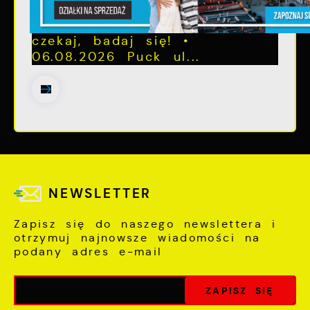
Letnia mammograficzna
ofensywa – kobieto, nie
czekaj, badaj się! •
06.08.2026 Puck ul...
NEWSLETTER
Zapisz się do naszego newslettera i
otrzymuj najnowsze wiadomości na
podany adres e-mail