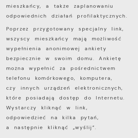
partnerami oraz innych dostawców usług.
mieszkańcy, a także zaplanowaniu
Firmy te działają w charakterze
odpowiednich działań profilaktycznych.
pośredników prezentujących nasze treści w
postaci wiadomości, ofert, komunikatów
Poprzez przygotowany specjalny link,
mediów społecznościowych.
wszyscy mieszkańcy mają możliwość
wypełnienia anonimowej ankiety
bezpiecznie w swoim domu. Ankietę
można wypełnić za pośrednictwem
telefonu komórkowego, komputera,
czy innych urządzeń elektronicznych,
które posiadają dostęp do Internetu.
Wystarczy kliknąć w link,
odpowiedzieć na kilka pytań,
a następnie kliknąć „wyślij”.