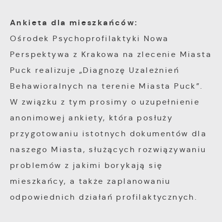
zgody na funkcjonalne i personalizacyjne pliki
Analityczne pliki cookies pomagają nam
cookies gwarantuje dostępność większej ilości
Ankieta dla mieszkańców:
rozwijać się i dostosowywać do Twoich
funkcji na stronie.
potrzeb.
Ośrodek Psychoprofilaktyki Nowa
Perspektywa z Krakowa na zlecenie Miasta
Cookies analityczne pozwalają na uzyskanie
Więcej
Puck realizuje „Diagnozę Uzależnień
informacji w zakresie wykorzystywania witryny
Behawioralnych na terenie Miasta Puck”.
internetowej, miejsca oraz częstotliwości, z
W związku z tym prosimy o uzupełnienie
Reklamowe
jaką odwiedzane są nasze serwisy www. Dane
anonimowej ankiety, która posłuży
pozwalają nam na ocenę naszych serwisów
Dzięki reklamowym plikom cookies
internetowych pod względem ich popularności
przygotowaniu istotnych dokumentów dla
prezentujemy Ci najciekawsze informacje i
wśród użytkowników. Zgromadzone informacje
naszego Miasta, służących rozwiązywaniu
aktualności na stronach naszych partnerów.
są przetwarzane w formie zanonimizowanej.
problemów z jakimi borykają się
Wyrażenie zgody na analityczne pliki cookies
Promocyjne pliki cookies służą do
mieszkańcy, a także zaplanowaniu
Więcej
gwarantuje dostępność wszystkich
prezentowania Ci naszych komunikatów na
odpowiednich działań profilaktycznych.
funkcjonalności.
podstawie analizy Twoich upodobań oraz
Twoich zwyczajów dotyczących przeglądanej