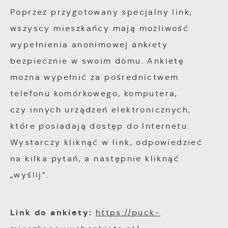
witryny internetowej. Treści promocyjne mogą
Poprzez przygotowany specjalny link,
pojawić się na stronach podmiotów trzecich
wszyscy mieszkańcy mają możliwość
lub firm będących naszymi partnerami oraz
wypełnienia anonimowej ankiety
innych dostawców usług. Firmy te działają w
bezpiecznie w swoim domu. Ankietę
charakterze pośredników prezentujących nasze
można wypełnić za pośrednictwem
treści w postaci wiadomości, ofert,
telefonu komórkowego, komputera,
komunikatów mediów społecznościowych.
czy innych urządzeń elektronicznych,
które posiadają dostęp do Internetu.
Wystarczy kliknąć w link, odpowiedzieć
na kilka pytań, a następnie kliknąć
„wyślij”.
Link do ankiety:
https://puck-