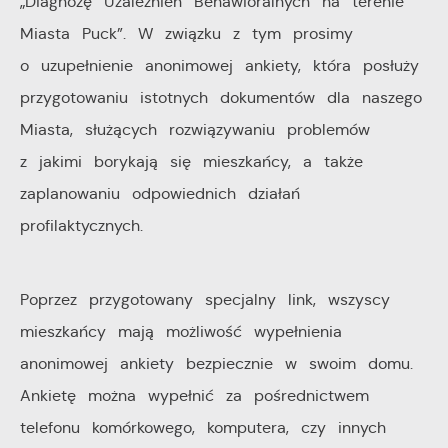
„Diagnozę Uzależnień Behawioralnych na terenie
Miasta Puck”. W związku z tym prosimy
Cookies analityczne pozwalają na uzyskanie informacji
Więcej
o uzupełnienie anonimowej ankiety, która posłuży
w zakresie wykorzystywania witryny internetowej,
przygotowaniu istotnych dokumentów dla naszego
miejsca oraz częstotliwości, z jaką odwiedzane są
Reklamowe
nasze serwisy www. Dane pozwalają nam na ocenę
Miasta, służących rozwiązywaniu problemów
naszych serwisów internetowych pod względem ich
Dzięki reklamowym plikom cookies prezentujemy Ci
z jakimi borykają się mieszkańcy, a także
popularności wśród użytkowników. Zgromadzone
najciekawsze informacje i aktualności na stronach
zaplanowaniu odpowiednich działań
informacje są przetwarzane w formie zanonimizowanej.
naszych partnerów.
profilaktycznych.
Wyrażenie zgody na analityczne pliki cookies
gwarantuje dostępność wszystkich funkcjonalności.
Promocyjne pliki cookies służą do prezentowania Ci
Więcej
naszych komunikatów na podstawie analizy Twoich
Poprzez przygotowany specjalny link, wszyscy
upodobań oraz Twoich zwyczajów dotyczących
mieszkańcy mają możliwość wypełnienia
przeglądanej witryny internetowej. Treści promocyjne
anonimowej ankiety bezpiecznie w swoim domu.
mogą pojawić się na stronach podmiotów trzecich lub
Ankietę można wypełnić za pośrednictwem
firm będących naszymi partnerami oraz innych
telefonu komórkowego, komputera, czy innych
dostawców usług. Firmy te działają w charakterze