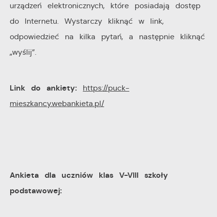
urządzeń elektronicznych, które posiadają dostęp
pośredników prezentujących nasze treści w postaci
wiadomości, ofert, komunikatów mediów
do Internetu. Wystarczy kliknąć w link,
społecznościowych.
odpowiedzieć na kilka pytań, a następnie kliknąć
„wyślij”.
Link do ankiety:
https://puck-
mieszkancy.webankieta.pl/
Ankieta dla uczniów klas V-VIII szkoły
podstawowej: