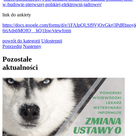
w-budowie-pierwszej-polskiej-elektrowni-jadrowej/
link do ankiety
https://docs.google.com/forms/d/e/1FAIpQLSf9VjOvGkrj3PdRbno
6riAds6MOfQ__hQ1Isw/viewform
powrót
do kategorii
Udostępnij
Poprzedni
Następny
Pozostałe
aktualności