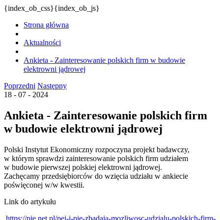
{index_ob_css}{index_ob_js}
Strona główna
Aktualności
Ankieta - Zainteresowanie polskich firm w budowie
elektrowni jądrowej
Poprzedni
Następny
18 - 07 - 2024
Ankieta - Zainteresowanie polskich firm
w budowie elektrowni jądrowej
Polski Instytut Ekonomiczny rozpoczyna projekt badawczy,
w którym sprawdzi zainteresowanie polskich firm udziałem
w budowie pierwszej polskiej elektrowni jądrowej.
Zachęcamy przedsiębiorców do wzięcia udziału w ankiecie
poświęconej w/w kwestii.
Link do artykułu
https://pie.net.pl/pej-i-pie-zbadaja-mozliwosc-udzialu-polskich-firm-