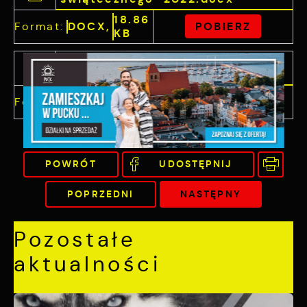
18.86
Format:
DOCX,
POBIERZ
KB
REGULAMIN JARMARKU
ŚWIĄTECZNEGO 2022.pdf
139.84
Format:
PDF,
POBIERZ
KB
POWRÓT
UDOSTĘPNIJ
POPRZEDNI
NASTĘPNY
Pozostałe
aktualności