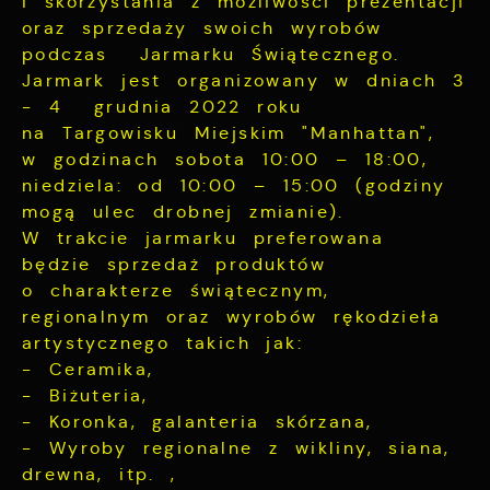
Cookies analityczne pozwalają na uzyskanie
i skorzystania z możliwości prezentacji
Więcej
informacji w zakresie wykorzystywania
oraz sprzedaży swoich wyrobów
witryny internetowej, miejsca oraz
podczas Jarmarku Świątecznego.
częstotliwości, z jaką odwiedzane są nasze
Jarmark jest organizowany w dniach 3
Reklamowe
serwisy www. Dane pozwalają nam na
- 4 grudnia 2022 roku
ocenę naszych serwisów internetowych pod
Dzięki reklamowym plikom cookies
na Targowisku Miejskim "Manhattan",
względem ich popularności wśród
prezentujemy Ci najciekawsze informacje i
użytkowników. Zgromadzone informacje są
w godzinach sobota 10:00 – 18:00,
aktualności na stronach naszych partnerów.
przetwarzane w formie zanonimizowanej.
niedziela: od 10:00 – 15:00 (godziny
Wyrażenie zgody na analityczne pliki
mogą ulec drobnej zmianie).
Promocyjne pliki cookies służą do
cookies gwarantuje dostępność wszystkich
Więcej
prezentowania Ci naszych komunikatów na
W trakcie jarmarku preferowana
funkcjonalności.
podstawie analizy Twoich upodobań oraz
będzie sprzedaż produktów
Twoich zwyczajów dotyczących przeglądanej
o charakterze świątecznym,
witryny internetowej. Treści promocyjne
regionalnym oraz wyrobów rękodzieła
mogą pojawić się na stronach podmiotów
artystycznego takich jak:
trzecich lub firm będących naszymi
- Ceramika,
partnerami oraz innych dostawców usług.
Firmy te działają w charakterze
- Biżuteria,
pośredników prezentujących nasze treści w
- Koronka, galanteria skórzana,
postaci wiadomości, ofert, komunikatów
- Wyroby regionalne z wikliny, siana,
mediów społecznościowych.
drewna, itp. ,