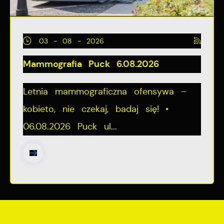
03 - 08 - 2026
Mammografia Puck 6.08.2026
Letnia mammograficzna ofensywa –
kobieto, nie czekaj, badaj się! •
06.08.2026 Puck ul...