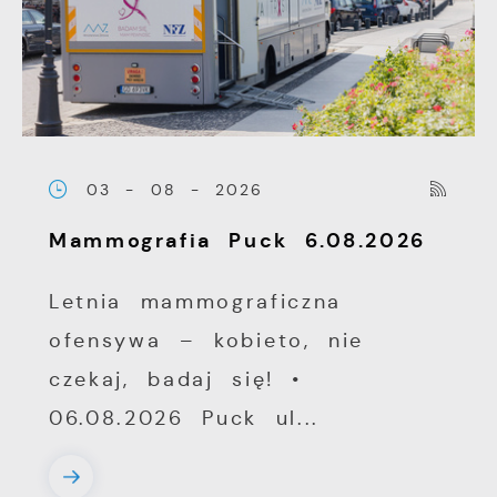
Twoich zwyczajów dotyczących przeglądanej
witryny internetowej. Treści promocyjne
mogą pojawić się na stronach podmiotów
trzecich lub firm będących naszymi
partnerami oraz innych dostawców usług.
Firmy te działają w charakterze
pośredników prezentujących nasze treści w
03 - 08 - 2026
postaci wiadomości, ofert, komunikatów
Mammografia Puck 6.08.2026
mediów społecznościowych.
Letnia mammograficzna
ofensywa – kobieto, nie
czekaj, badaj się! •
06.08.2026 Puck ul...