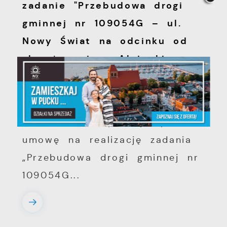
zadanie "Przebudowa drogi
gminnej nr 109054G – ul.
Nowy Świat na odcinku od
skrzyżowania z Aleją Lipową
do skrzyżowania z ul.
Wybickiego w Pucku”
W dniu 3 sierpnia podpisano
umowę na realizację zadania
„Przebudowa drogi gminnej nr
109054G...