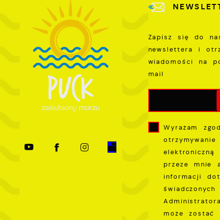
W
NEWSLET
k
T
i
Zapisz się do na
s
newslettera i ot
p
wiadomości na p
w
mail
p
s
Wyrażam zgo
otrzymywanie
elektroniczną
przeze mnie 
informacji do
świadczonych 
Administrator
może zostać 