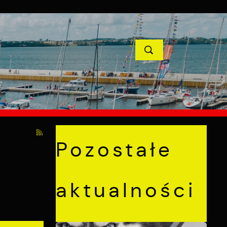
YCJE
PROJEKTY UNIJNE
KONTAKT
POPRZEDNI
NASTĘPNY
Pozostałe
aktualności