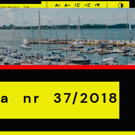
Imieniny: Iza,
Cyprian, Dominik
°C
E
MIESZKANIEC
TURYSTYKA
INWEST
r 37/2018
a nr 37/2018