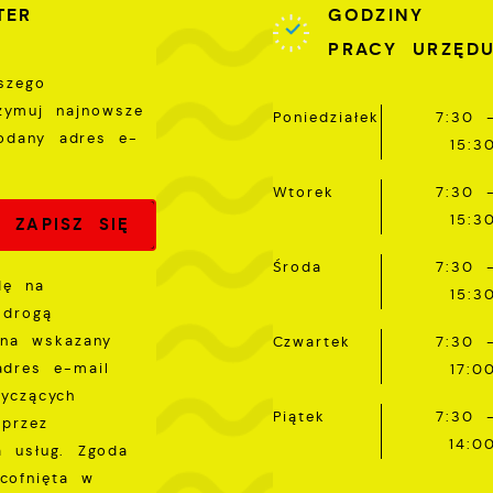
ięcej
TER
GODZINY
omunikatów na podstawie analizy Twoich upodobań oraz
woich zwyczajów dotyczących przeglądanej witryny
PRACY URZĘD
nternetowej. Treści promocyjne mogą pojawić się na
szego
tronach podmiotów trzecich lub firm będących naszymi
rzymuj najnowsze
artnerami oraz innych dostawców usług. Firmy te działają
Poniedziałek
7:30 
odany adres e-
 charakterze pośredników prezentujących nasze treści w
15:3
ostaci wiadomości, ofert, komunikatów mediów
połecznościowych.
Wtorek
7:30 
15:3
Środa
7:30 
dę na
15:3
 drogą
 na wskazany
Czwartek
7:30 
adres e-mail
17:0
tyczących
Piątek
7:30 
przez
14:0
a usług. Zgoda
cofnięta w