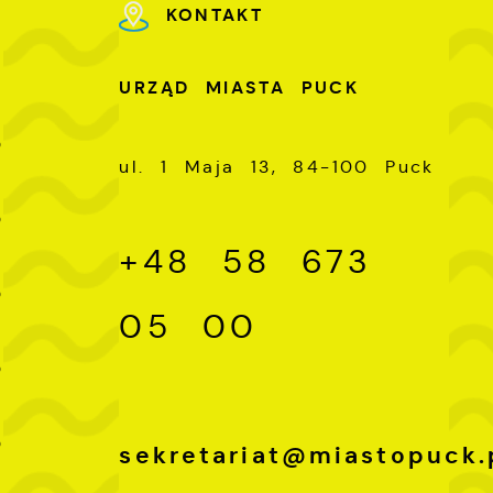
KONTAKT
U
URZĄD MIASTA PUCK
-
0
ul. 1 Maja 13, 84-100 Puck
-
0
+48 58 673
-
0
05 00
-
0
-
0
sekretariat@miastopuck.