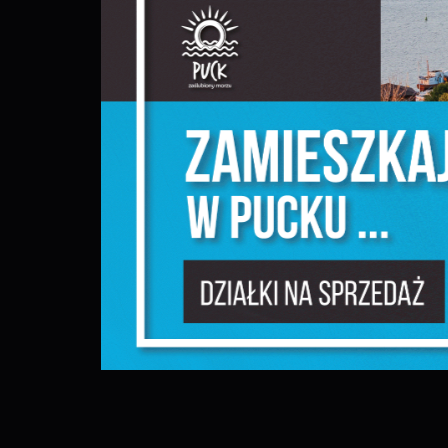
S
c
m
N
N
f
k
P
W
d
p
f
F
m
T
z
p