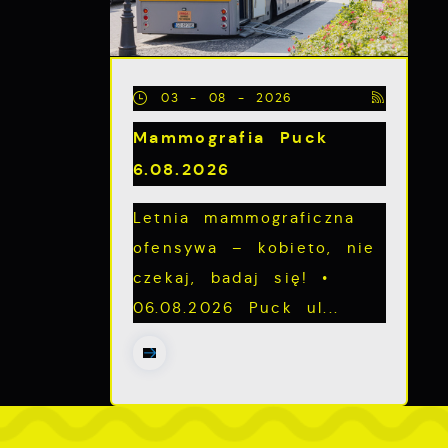
z
03 - 08 - 2026
Mammografia Puck
6.08.2026
Letnia mammograficzna
ofensywa – kobieto, nie
czekaj, badaj się! •
06.08.2026 Puck ul...
ch