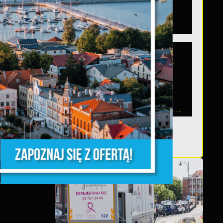
województwie
pomorskim
Szanowni Państwo,
serdecznie zapraszamy
na otwarte spotkanie
konsultacyjne,
poświęcone powołaniu...
z,