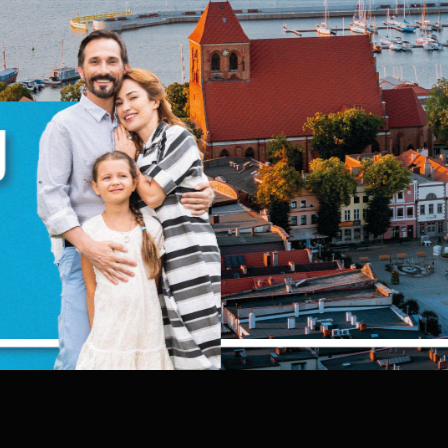
zanujemy Twoją prywatność. Możesz zmienić ustawienia
ookies lub zaakceptować je wszystkie. W dowolnym
omencie możesz dokonać zmiany swoich ustawień.
iezbędne
iezbędne pliki cookies służą do prawidłowego
unkcjonowania strony internetowej i umożliwiają Ci
omfortowe korzystanie z oferowanych przez nas usług.
liki cookies odpowiadają na podejmowane przez Ciebie
ięcej
ziałania w celu m.in. dostosowania Twoich ustawień
ZAPISZ WYBRANE
referencji prywatności, logowania czy wypełniania
ormularzy. Dzięki plikom cookies strona, z której korzystas
unkcjonalne i personalizacyjne
oże działać bez zakłóceń.
ZEZWÓL NA WSZYSTKIE
ego typu pliki cookies umożliwiają stronie internetowej
apamiętanie wprowadzonych przez Ciebie ustawień oraz
ersonalizację określonych funkcjonalności czy