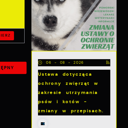
IERZ
06 - 08 - 2026
TĘPNY
Ustawa dotycząca
ochrony zwięrząt w
zakresie utrzymania
psów i kotów -
zmiany w przepisach.