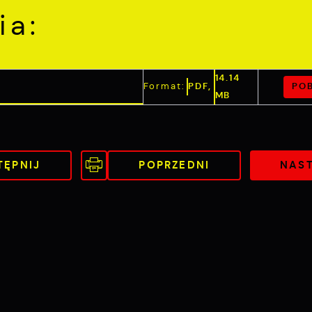
ia:
14.14
POB
Format:
PDF,
MB
TĘPNIJ
POPRZEDNI
NAS