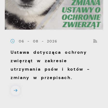
witryny internetowej. Treści promocyjne
mogą pojawić się na stronach podmiotów
trzecich lub firm będących naszymi
partnerami oraz innych dostawców usług.
Firmy te działają w charakterze
pośredników prezentujących nasze treści w
06 - 08 - 2026
postaci wiadomości, ofert, komunikatów
Ustawa dotycząca ochrony
mediów społecznościowych.
zwięrząt w zakresie
utrzymania psów i kotów -
zmiany w przepisach.