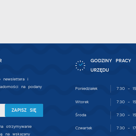
nalityczne pliki cookies pomagają nam rozwijać się i dostosowywać do
woich potrzeb.
ookies analityczne pozwalają na uzyskanie informacji w zakresie
ięcej
ykorzystywania witryny internetowej, miejsca oraz częstotliwości, z jaką
dwiedzane są nasze serwisy www. Dane pozwalają nam na ocenę naszych
erwisów internetowych pod względem ich popularności wśród użytkownikó
eklamowe
gromadzone informacje są przetwarzane w formie zanonimizowanej. Wyrażen
zięki reklamowym plikom cookies prezentujemy Ci najciekawsze informacje
gody na analityczne pliki cookies gwarantuje dostępność wszystkich
R
GODZINY PRACY
ktualności na stronach naszych partnerów.
nkcjonalności.
URZĘDU
romocyjne pliki cookies służą do prezentowania Ci naszych komunikatów 
 newslettera i
ięcej
odstawie analizy Twoich upodobań oraz Twoich zwyczajów dotyczących
iadomości na podany
Poniedziałek
7:30 - 15
rzeglądanej witryny internetowej. Treści promocyjne mogą pojawić się na
tronach podmiotów trzecich lub firm będących naszymi partnerami oraz
Wtorek
7:30 - 15
nnych dostawców usług. Firmy te działają w charakterze pośredników
rezentujących nasze treści w postaci wiadomości, ofert, komunikatów
Środa
7:30 - 15
ediów społecznościowych.
a otrzymywanie
Czwartek
7:30 - 17
zną na wskazany