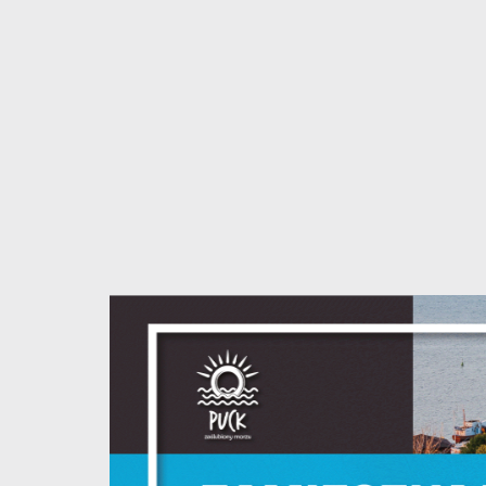
U
S
z
s