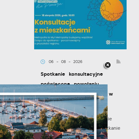
06 - 08 - 2026
Spotkanie konsultacyjne
poświęcone powołaniu
związku metropolitalnego w
województwie pomorskim
y
Szanowni Państwo, serdecznie
zapraszamy na otwarte spotkanie
konsultacyjne, poświęcone