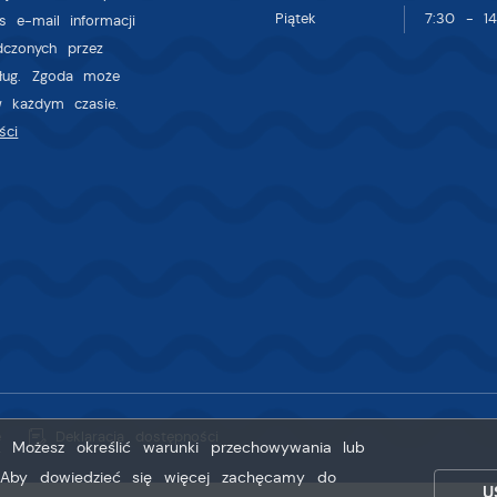
Piątek
7:30 - 14
s e-mail informacji
dczonych przez
sług. Zgoda może
w każdym czasie.
ści
e
Deklaracja dostępności
g. Możesz określić warunki przechowywania lub
. Aby dowiedzieć się więcej zachęcamy do
U