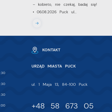
– kobieto, nie czekaj, badaj się!
• 06.08.2026 Puck ul...
w.
ie
 i
KONTAKT
na
URZĄD MIASTA PUCK
:30
:30
ul. 1 Maja 13, 84-100 Puck
:30
+48 58 673 05
:00