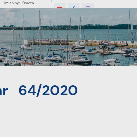
Imieniny: Dorota,
Konrad, Kajetan
°C
E
MIESZKANIEC
TURYSTYKA
INWES
nr 64/2020