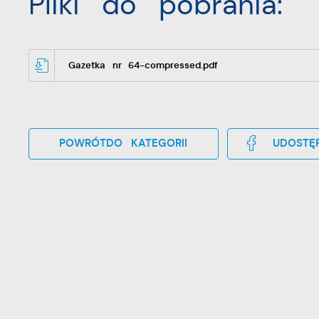
Pliki do pobrania:
Gazetka nr 64-compressed.pdf
POWRÓT
DO KATEGORII
UDOSTĘP