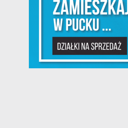
N
N
i
na
P
W
m
w
dz
F
T
w
f
D
W
z
i
p
A
na