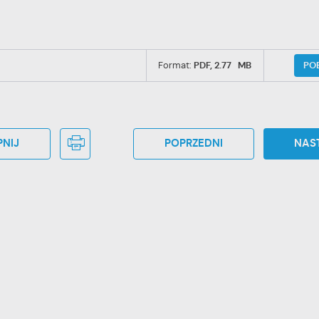
PO
Format:
PDF,
2.77 MB
NIJ
POPRZEDNI
NAS