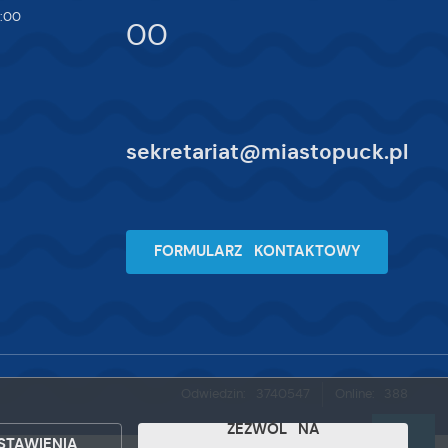
:00
00
sekretariat@miastopuck.pl
FORMULARZ KONTAKTOWY
Odwiedzin: 3740547
Online: 388
ZEZWÓL NA
STAWIENIA