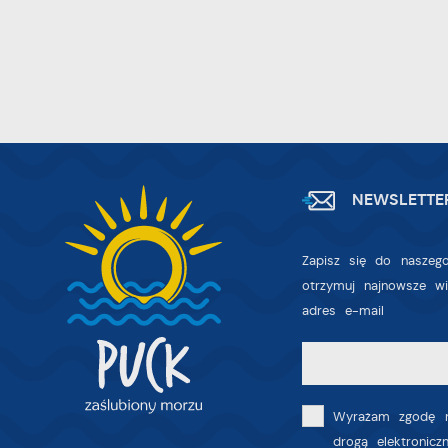
A
T
C
W
w
o
s
R
Z
D
z
NEWSLETTE
a
fu
P
Zapisz się do naszego
W
p
otrzymuj najnowsze w
p
adres e-mail
s
i
p
m
Wyrażam zgodę n
drogą elektronic