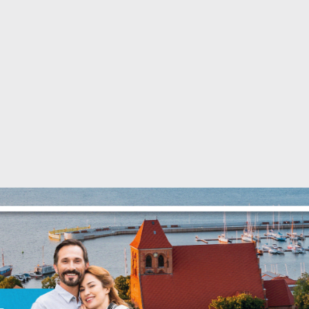
stawienia
zanujemy Twoją prywatność. Możesz zmienić ustawienia cookies lub
aakceptować je wszystkie. W dowolnym momencie możesz dokonać zmian
woich ustawień.