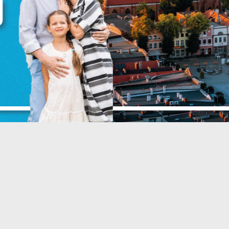
iezbędne
iezbędne pliki cookies służą do prawidłowego funkcjonowania strony
nternetowej i umożliwiają Ci komfortowe korzystanie z oferowanych przez
s usług.
liki cookies odpowiadają na podejmowane przez Ciebie działania w celu
ięcej
.in. dostosowania Twoich ustawień preferencji prywatności, logowania czy
ypełniania formularzy. Dzięki plikom cookies strona, z której korzystasz, mo
ZAPISZ WYBRANE
iałać bez zakłóceń.
unkcjonalne i personalizacyjne
ZEZWÓL NA WSZYSTKIE
ego typu pliki cookies umożliwiają stronie internetowej zapamiętanie
prowadzonych przez Ciebie ustawień oraz personalizację określonych
unkcjonalności czy prezentowanych treści.
zięki tym plikom cookies możemy zapewnić Ci większy komfort korzystan
ięcej
 funkcjonalności naszej strony poprzez dopasowanie jej do Twoich
ndywidualnych preferencji. Wyrażenie zgody na funkcjonalne i
ersonalizacyjne pliki cookies gwarantuje dostępność większej ilości funkcji
nalityczne
 stronie.