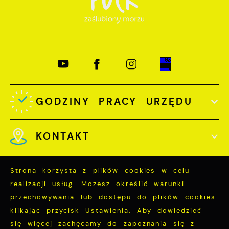
GODZINY PRACY URZĘDU
KONTAKT
Strona korzysta z plików cookies w celu
realizacji usług. Możesz określić warunki
przechowywania lub dostępu do plików cookies
Odwiedzin: 3754124
klikając przycisk Ustawienia. Aby dowiedzieć
Online: 389
się więcej zachęcamy do zapoznania się z