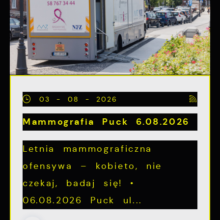
03 - 08 - 2026
Mammografia Puck 6.08.2026
Letnia mammograficzna
ofensywa – kobieto, nie
czekaj, badaj się! •
06.08.2026 Puck ul...