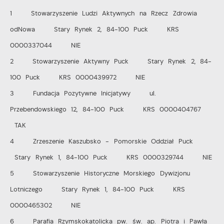
Więcej
w zakresie wykorzystywania witryny internetowej,
1 Stowarzyszenie Ludzi Aktywnych na Rzecz Zdrowia
miejsca oraz częstotliwości, z jaką odwiedzane są
odNowa Stary Rynek 2, 84-100 Puck KRS
Reklamowe
nasze serwisy www. Dane pozwalają nam na ocenę
0000337044 NIE
naszych serwisów internetowych pod względem ich
Dzięki reklamowym plikom cookies prezentujemy Ci
2 Stowarzyszenie Aktywny Puck Stary Rynek 2, 84-
popularności wśród użytkowników. Zgromadzone
najciekawsze informacje i aktualności na stronach
100 Puck KRS 0000439972 NIE
informacje są przetwarzane w formie zanonimizowanej.
naszych partnerów.
Wyrażenie zgody na analityczne pliki cookies
3 Fundacja Pozytywne Inicjatywy ul.
Promocyjne pliki cookies służą do prezentowania Ci
Więcej
gwarantuje dostępność wszystkich funkcjonalności.
Przebendowskiego 12, 84-100 Puck KRS 0000404767
naszych komunikatów na podstawie analizy Twoich
upodobań oraz Twoich zwyczajów dotyczących
TAK
przeglądanej witryny internetowej. Treści promocyjne
4 Zrzeszenie Kaszubsko - Pomorskie Oddział Puck
mogą pojawić się na stronach podmiotów trzecich lub
Stary Rynek 1, 84-100 Puck KRS 0000329744 NIE
firm będących naszymi partnerami oraz innych
5 Stowarzyszenie Historyczne Morskiego Dywizjonu
dostawców usług. Firmy te działają w charakterze
Lotniczego Stary Rynek 1, 84-100 Puck KRS
pośredników prezentujących nasze treści w postaci
0000465302 NIE
wiadomości, ofert, komunikatów mediów
społecznościowych.
6 Parafia Rzymskokatolicka pw. św. ap. Piotra i Pawła