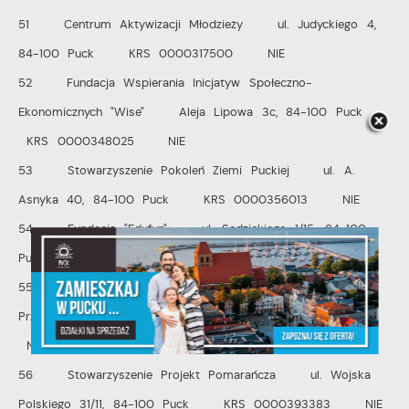
51 Centrum Aktywizacji Młodzieży ul. Judyckiego 4,
84-100 Puck KRS 0000317500 NIE
52 Fundacja Wspierania Inicjatyw Społeczno-
Ekonomicznych "Wise" Aleja Lipowa 3c, 84-100 Puck
KRS 0000348025 NIE
53 Stowarzyszenie Pokoleń Ziemi Puckiej ul. A.
Asnyka 40, 84-100 Puck KRS 0000356013 NIE
54 Fundacja "Edufun" ul. Sędzickiego 1/15, 84-100
Puck KRS 0000386628 NIE
55 Stowarzyszenie Pozytywne Żłobki ul.
Przebendowskiego 12, 84-100 Puck KRS 0000389629
NIE
56 Stowarzyszenie Projekt Pomarańcza ul. Wojska
Polskiego 31/11, 84-100 Puck KRS 0000393383 NIE