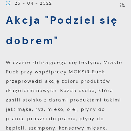
25 - 04 - 2022
Pliki cookies odpowiadają na podejmowane
Akcja "Podziel się
Więcej
przez Ciebie działania w celu m.in.
dostosowania Twoich ustawień preferencji
dobrem"
Funkcjonalne i personalizacyjne
prywatności, logowania czy wypełniania
formularzy. Dzięki plikom cookies strona, z
Tego typu pliki cookies umożliwiają stronie
której korzystasz, może działać bez zakłóceń.
internetowej zapamiętanie wprowadzonych
W czasie zbliżającego się festynu, Miasto
przez Ciebie ustawień oraz personalizację
Puck przy współpracy
MOKSiR Puck
określonych funkcjonalności czy
przeprowadzi akcję zbioru produktów
prezentowanych treści.
długoterminowych. Każda osoba, która
Dzięki tym plikom cookies możemy zapewnić Ci
zasili stoisko z darami produktami takimi
Więcej
większy komfort korzystania z funkcjonalności
jak: mąka, ryż, mleko, olej, płyny do
naszej strony poprzez dopasowanie jej do
prania, proszki do prania, płyny do
Analityczne
Twoich indywidualnych preferencji. Wyrażenie
kąpieli, szampony, konserwy mięsne,
zgody na funkcjonalne i personalizacyjne pliki