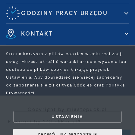
GODZINY PRACY URZĘDU
KONTAKT
Strona korzysta z plików cookies w celu realizacji
usług. Możesz określić warunki przechowywania lub
dostępu do plików cookies klikając przycisk
Odwiedzin: 3735855
Ustawienia. Aby dowiedzieć się więcej zachęcamy
Online: 240
do zapoznania się z Polityką Cookies oraz Polityką
Prywatności.
ZAPISZ WYBRANE
Copyright by miastopuck.pl
USTAWIENIA
ZEZWÓL NA WSZYSTKIE
Powered by
2ClickPortal®
- Portale nowej generacji
ZEZWÓL NA WSZYSTKIE