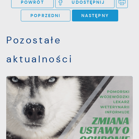
witryny internetowej. Treści promocyjne mogą
POWRÓT
UDOSTĘPNIJ
pojawić się na stronach podmiotów trzecich
POPRZEDNI
NASTĘPNY
lub firm będących naszymi partnerami oraz
innych dostawców usług. Firmy te działają w
charakterze pośredników prezentujących nasze
Pozostałe
treści w postaci wiadomości, ofert,
komunikatów mediów społecznościowych.
aktualności