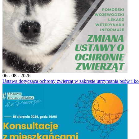
06 - 08 - 2026
Ustawa dotycząca ochrony zwięrząt w zakresie utrzymania psów i ko