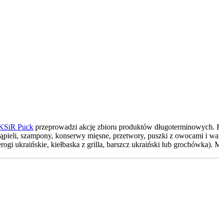
SiR Puck
przeprowadzi akcję zbioru produktów długoterminowych. Każ
o kąpieli, szampony, konserwy mięsne, przetwory, puszki z owocami i 
ogi ukraińskie, kiełbaska z grilla, barszcz ukraiński lub grochówka)