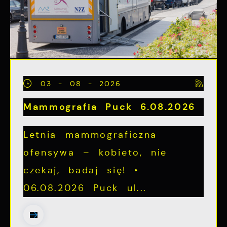
03 - 08 - 2026
Mammografia Puck 6.08.2026
Letnia mammograficzna
ofensywa – kobieto, nie
czekaj, badaj się! •
06.08.2026 Puck ul...