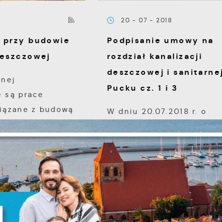
20 - 07 - 2018
e przy budowie
Podpisanie umowy na
deszczowej
rozdział kanalizacji
deszczowej i sanitarne
cnej
Pucku cz. 1 i 3
 są prace
iązane z budową
W dniu 20.07.2018 r. o
Ustawienia
analizacji...
godzinie 11.00 nastąpiło
podpisanie umów
dotyczących realizacji
zanujemy Twoją prywatność. Możesz zmienić ustawienia cookie
ub zaakceptować je wszystkie. W dowolnym momencie możesz
zadania...
okonać zmiany swoich ustawień.
iezbędne