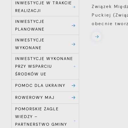
INWESTYCJE W TRAKCIE
w
Związek Międ
REALIZACJI
c
Puckiej (Zwią
p
R
INWESTYCJE
obecnie tworz
w
D
PLANOWANE
i
i
z
INWESTYCJE
P
w
W
WYKONANE
k
z
INWESTYCJE WYKONANE
p
PRZY WSPARCIU
l
ŚRODKÓW UE
u
p
POMOC DLA UKRAINY
k
ROWEROWY MAJ
POMORSKIE ŻAGLE
WIEDZY –
PARTNERSTWO GMINY