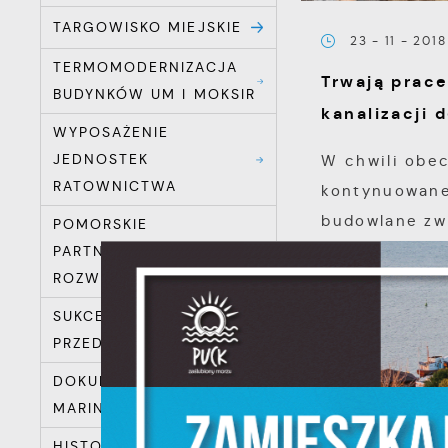
TARGOWISKO MIEJSKIE
23 - 11 - 2018
TERMOMODERNIZACJA
Trwają prac
BUDYNKÓW UM I MOKSIR
kanalizacji 
WYPOSAŻENIE
JEDNOSTEK
W chwili obe
RATOWNICTWA
kontynuowane
budowlane zw
POMORSKIE
i przebudową k
PARTNERSTWO DLA
ROZWOJU E-USŁUG
S
SUKCES W
l
PRZEDSZKOLU
d
DOKUMENTACJA
MARINA PUCK
N
HISTORIA PUCKA NA