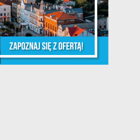
a
m
e
e