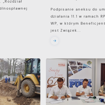
. „Rozdział
gólnospławnej
Podpisanie aneksu do u
działania 11.1 w ramach R
WP, w którym Beneficjen
jest Związek...