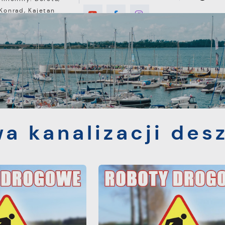
Konrad, Kajetan
8°C
E
MIESZKANIEC
TURYSTYKA
INWEST
 deszczowej
a kanalizacji des