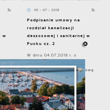
05 - 07 - 2018
Podpisanie umowy na
rozdział kanalizacji
j w
deszczowej i sanitarnej w
Pucku cz. 2
W dniu 04.07.2018 r. o
godzinie 11.30 nastąpiło
podpisanie umowy na budowę
i przebudowę kanalizacji...
s