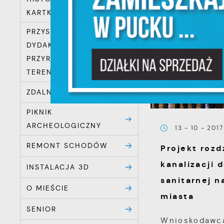
N
KARTKACH ZAPISANA
s
o
PRZYSTANKI ŚCIEŻKI
P
DYDAKTYCZNO-
W
w
PRZYRODNICZEJ NA
p
TERENIE MIASTA PUCK
c
F
ZDALNA SZKOŁA
T
z
PIKNIK
p
ARCHEOLOGICZNY
t
13 - 10 - 2017
D
REMONT SCHODÓW
W
Projekt rozd
k
kanalizacji 
j
INSTALACJA 3D
f
sanitarnej n
A
d
O MIEŚCIE
miasta
A
d
SENIOR
Wnioskodawcą
C
W