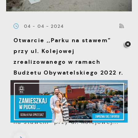
04 - 04 - 2024
Otwarcie ,,Parku na stawem”
przy ul. Kolejowej
zrealizowanego w ramach
Budżetu Obywatelskiego 2022 r.
(etap I) i 2023 r. (etap II)
W dniu 04.04.2024 r. o godz.
14.00 odbyło się otwarcie ,,Parku
na stawem” przy ul. Kolejowej...