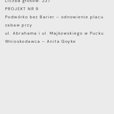
Liczba głosów: 237
witryny internetowej. Treści promocyjne mogą
PROJEKT NR 9
pojawić się na stronach podmiotów trzecich
Podwórko bez Barier – odnowienie placu
lub firm będących naszymi partnerami oraz
innych dostawców usług. Firmy te działają w
zabaw przy
charakterze pośredników prezentujących nasze
ul. Abrahama i ul. Majkowskiego w Pucku
treści w postaci wiadomości, ofert,
Wnioskodawca – Anita Goyke
komunikatów mediów społecznościowych.