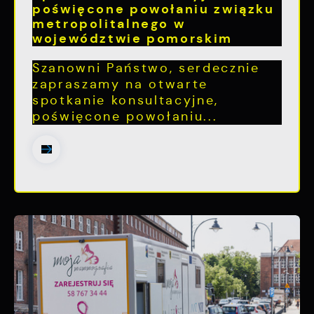
poświęcone powołaniu związku
metropolitalnego w
województwie pomorskim
Szanowni Państwo, serdecznie
zapraszamy na otwarte
spotkanie konsultacyjne,
poświęcone powołaniu...