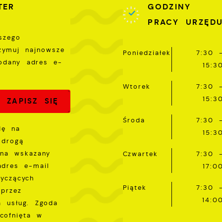
TER
GODZINY
ostaci wiadomości, ofert, komunikatów mediów
połecznościowych.
PRACY URZĘD
szego
rzymuj najnowsze
Poniedziałek
7:30 
odany adres e-
15:3
Wtorek
7:30 
15:3
Środa
7:30 
dę na
15:3
 drogą
 na wskazany
Czwartek
7:30 
adres e-mail
17:0
tyczących
Piątek
7:30 
przez
14:0
a usług. Zgoda
cofnięta w