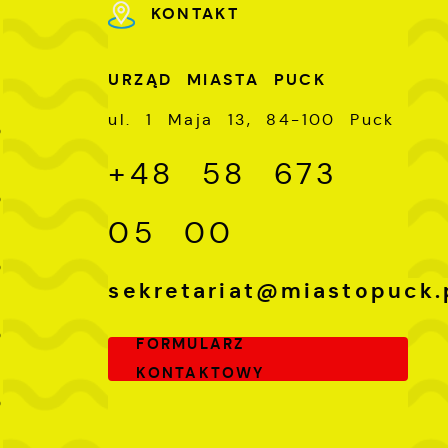
KONTAKT
U
URZĄD MIASTA PUCK
-
ul. 1 Maja 13, 84-100 Puck
0
+48 58 673
-
0
05 00
-
0
sekretariat@miastopuck.
-
0
FORMULARZ
KONTAKTOWY
-
0