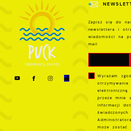
NEWSLET
p
s
Zapisz się do na
newslettera i ot
wiadomości na p
mail
Wyrażam zgo
otrzymywanie
elektroniczną
przeze mnie 
informacji do
świadczonych 
Administrator
może zostać 