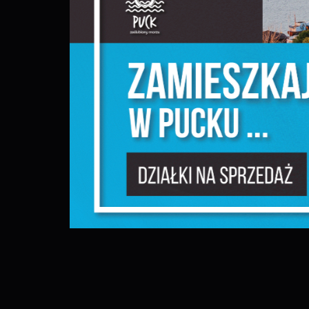
c
m
N
N
f
k
P
W
d
p
f
F
m
T
z
p
p
D
W
k