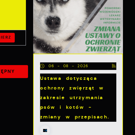
IERZ
06 - 08 - 2026
TĘPNY
Ustawa dotycząca
ochrony zwięrząt w
zakresie utrzymania
psów i kotów -
zmiany w przepisach.