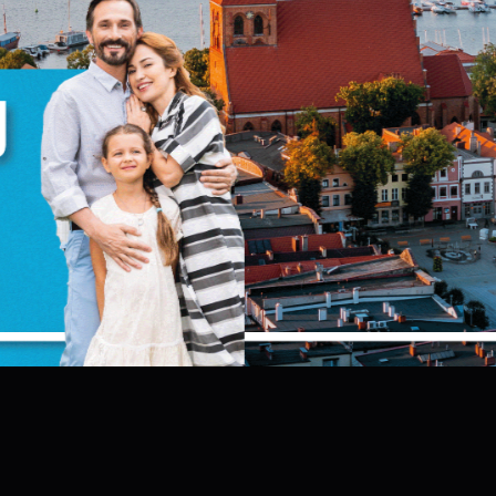
ookies lub zaakceptować je wszystkie. W dowolnym
omencie możesz dokonać zmiany swoich ustawień.
iezbędne
iezbędne pliki cookies służą do prawidłowego
unkcjonowania strony internetowej i umożliwiają Ci
omfortowe korzystanie z oferowanych przez nas usług.
liki cookies odpowiadają na podejmowane przez Ciebie
ięcej
ziałania w celu m.in. dostosowania Twoich ustawień
referencji prywatności, logowania czy wypełniania
ormularzy. Dzięki plikom cookies strona, z której korzystas
unkcjonalne i personalizacyjne
ZAPISZ WYBRANE
oże działać bez zakłóceń.
ego typu pliki cookies umożliwiają stronie internetowej
apamiętanie wprowadzonych przez Ciebie ustawień oraz
ZEZWÓL NA WSZYSTKIE
ersonalizację określonych funkcjonalności czy
rezentowanych treści.
zięki tym plikom cookies możemy zapewnić Ci większy
ięcej
omfort korzystania z funkcjonalności naszej strony poprze