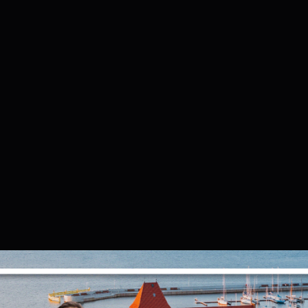
Ustawienia
zanujemy Twoją prywatność. Możesz zmienić ustawienia