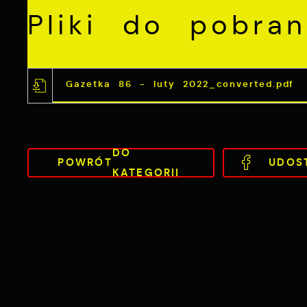
Pliki do pobran
Gazetka 86 - luty 2022_converted.pdf
DO
POWRÓT
UDOS
KATEGORII