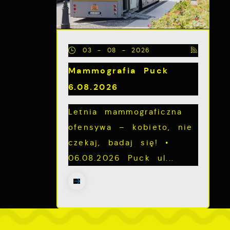
03 - 08 - 2026
Mammografia Puck
6.08.2026
Letnia mammograficzna
ofensywa – kobieto, nie
czekaj, badaj się! •
ch
06.08.2026 Puck ul...