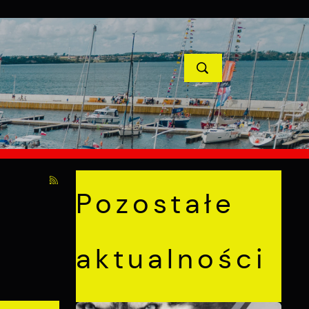
YCJE
PROJEKTY UNIJNE
KONTAKT
POPRZEDNI
NASTĘPNY
Pozostałe
aktualności