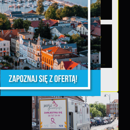
województwie
pomorskim
Szanowni Państwo,
serdecznie zapraszamy
na otwarte spotkanie
konsultacyjne,
poświęcone powołaniu...
z,
z