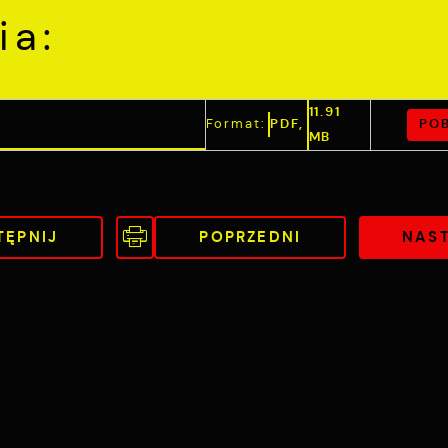
ia:
11.91
POB
Format:
PDF,
MB
TĘPNIJ
POPRZEDNI
NAS