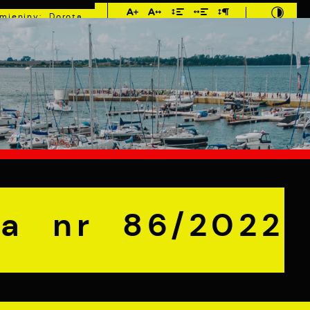
Imieniny: Dorota,
Konrad, Kajetan
°C
E
MIESZKANIEC
TURYSTYKA
INWEST
r 86/2022
ka nr 86/2022