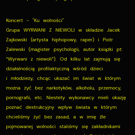
pośredników prezentujących nasze treści w postaci
wiadomości, ofert, komunikatów mediów
Koncert - "Ku wolności"
społecznościowych.
Grupa WYRWANI Z NIEWOLI w składzie Jacek
Zajkowski (artysta hiphopowy, raper) i Piotr
Zalewski (magister psychologii, autor książki pt:
“Wyrwani z niewoli”). Od kilku lat zajmują się
działalnością profilaktyczną wśród dzieci
i młodzieży, chcąc ukazać im świat w którym
można żyć bez narkotyków, alkoholu, przemocy,
pornografii, etc. Niestety wykonawcy mieli okazję
poznać destrukcyjny wpływ świata w którym
chcieliśmy żyć bez zasad, a w imię źle
pojmowanej wolności staliśmy się zakładnikami