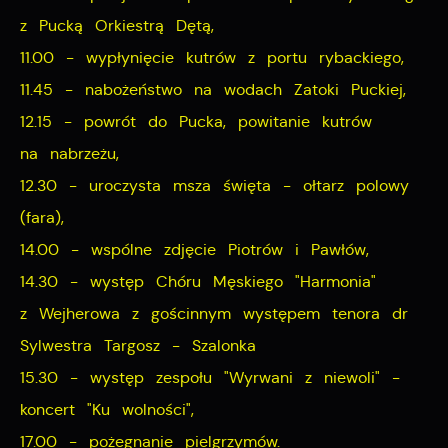
z Pucką Orkiestrą Dętą,
Cookies analityczne pozwalają na uzyskanie informacji
11.00 - wypłynięcie kutrów z portu rybackiego,
Więcej
w zakresie wykorzystywania witryny internetowej,
11.45 - nabożeństwo na wodach Zatoki Puckiej,
miejsca oraz częstotliwości, z jaką odwiedzane są
12.15 - powrót do Pucka, powitanie kutrów
Reklamowe
nasze serwisy www. Dane pozwalają nam na ocenę
na nabrzeżu,
naszych serwisów internetowych pod względem ich
Dzięki reklamowym plikom cookies prezentujemy Ci
popularności wśród użytkowników. Zgromadzone
12.30 - uroczysta msza święta - ołtarz polowy
najciekawsze informacje i aktualności na stronach
informacje są przetwarzane w formie zanonimizowanej.
(fara),
naszych partnerów.
Wyrażenie zgody na analityczne pliki cookies
14.00 - wspólne zdjęcie Piotrów i Pawłów,
gwarantuje dostępność wszystkich funkcjonalności.
Promocyjne pliki cookies służą do prezentowania Ci
14.30 - występ Chóru Męskiego "Harmonia"
Więcej
naszych komunikatów na podstawie analizy Twoich
z Wejherowa z gościnnym występem tenora dr
upodobań oraz Twoich zwyczajów dotyczących
Sylwestra Targosz - Szalonka
przeglądanej witryny internetowej. Treści promocyjne
15.30 - występ zespołu "Wyrwani z niewoli" -
mogą pojawić się na stronach podmiotów trzecich lub
koncert "Ku wolności",
firm będących naszymi partnerami oraz innych
dostawców usług. Firmy te działają w charakterze
17.00 - pożegnanie pielgrzymów.