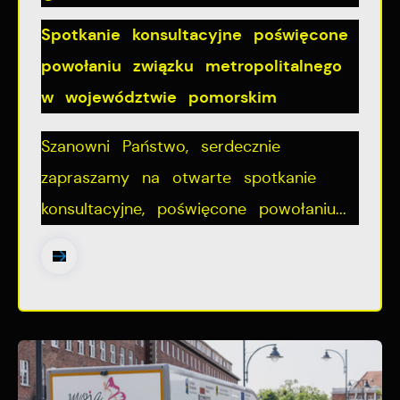
Spotkanie konsultacyjne poświęcone
powołaniu związku metropolitalnego
w województwie pomorskim
Szanowni Państwo, serdecznie
zapraszamy na otwarte spotkanie
konsultacyjne, poświęcone powołaniu...