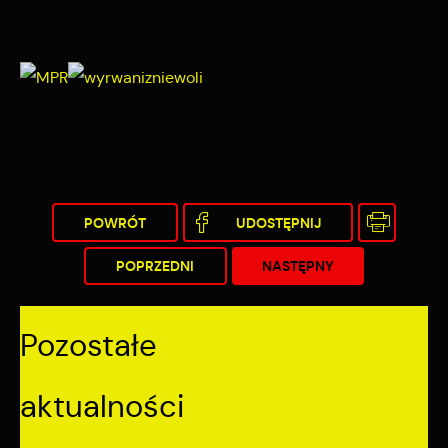
POWRÓT
UDOSTĘPNIJ
POPRZEDNI
NASTĘPNY
Pozostałe
aktualności