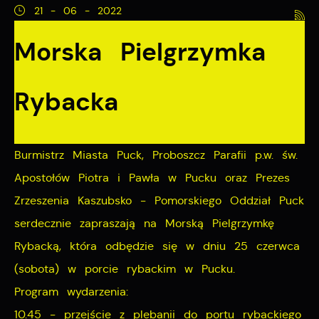
21 - 06 - 2022
Pliki cookies odpowiadają na podejmowane przez
Więcej
Morska Pielgrzymka
Ciebie działania w celu m.in. dostosowania Twoich
ustawień preferencji prywatności, logowania czy
Funkcjonalne i personalizacyjne
wypełniania formularzy. Dzięki plikom cookies strona, z
Rybacka
której korzystasz, może działać bez zakłóceń.
Tego typu pliki cookies umożliwiają stronie internetowej
zapamiętanie wprowadzonych przez Ciebie ustawień
oraz personalizację określonych funkcjonalności czy
Burmistrz Miasta Puck, Proboszcz Parafii p.w. św.
prezentowanych treści.
Apostołów Piotra i Pawła w Pucku oraz Prezes
Zrzeszenia Kaszubsko - Pomorskiego Oddział Puck
Dzięki tym plikom cookies możemy zapewnić Ci
Więcej
serdecznie zapraszają na Morską Pielgrzymkę
większy komfort korzystania z funkcjonalności naszej
Rybacką, która odbędzie się w dniu 25 czerwca
strony poprzez dopasowanie jej do Twoich
Analityczne
(sobota) w porcie rybackim w Pucku.
indywidualnych preferencji. Wyrażenie zgody na
funkcjonalne i personalizacyjne pliki cookies gwarantuje
Program wydarzenia:
Analityczne pliki cookies pomagają nam rozwijać się i
dostępność większej ilości funkcji na stronie.
dostosowywać do Twoich potrzeb.
10.45 - przejście z plebanii do portu rybackiego