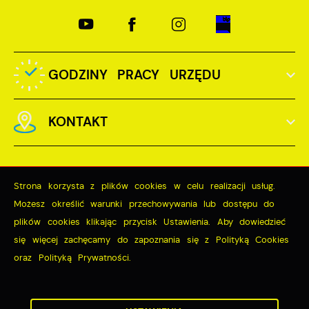
GODZINY PRACY URZĘDU
KONTAKT
Strona korzysta z plików cookies w celu realizacji usług.
Możesz określić warunki przechowywania lub dostępu do
Odwiedzin: 3783902
plików cookies klikając przycisk Ustawienia. Aby dowiedzieć
Online: 416
się więcej zachęcamy do zapoznania się z Polityką Cookies
oraz Polityką Prywatności.
ZAPISZ WYBRANE
Copyright by miastopuck.pl
ZEZWÓL NA WSZYSTKIE