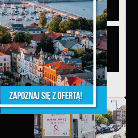
województwie
pomorskim
Szanowni Państwo,
serdecznie zapraszamy
na otwarte spotkanie
konsultacyjne,
poświęcone powołaniu...
TĘPNY
z,