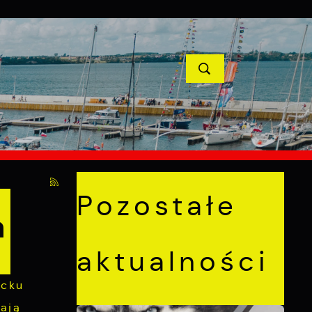
YCJE
PROJEKTY UNIJNE
KONTAKT
POPRZEDNI
NASTĘPNY
Pozostałe
a
aktualności
ucku
ają