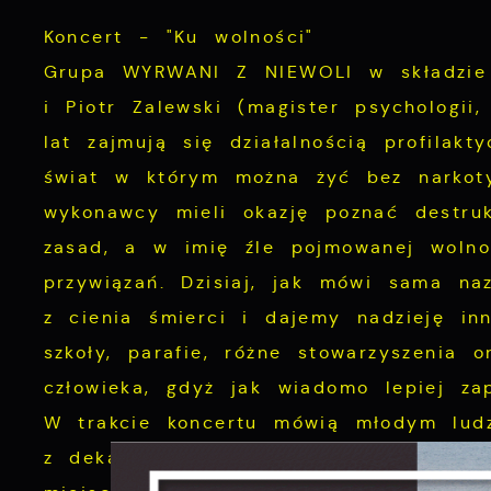
Koncert - "Ku wolności"
Grupa WYRWANI Z NIEWOLI w składzie J
i Piotr Zalewski (magister psychologii,
lat zajmują się działalnością profilak
świat w którym można żyć bez narkotyk
wykonawcy mieli okazję poznać destru
zasad, a w imię źle pojmowanej wolno
przywiązań. Dzisiaj, jak mówi sama na
z cienia śmierci i dajemy nadzieję in
szkoły, parafie, różne stowarzyszenia 
człowieka, gdyż jak wiadomo lepiej zap
W trakcie koncertu mówią młodym ludz
z dekalogu, dzielą się z nimi świadec