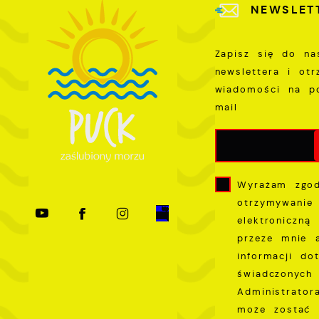
W
NEWSLET
k
T
i
Zapisz się do na
s
newslettera i ot
p
wiadomości na p
w
mail
p
s
Wyrażam zgo
otrzymywanie
elektroniczną
przeze mnie 
informacji do
świadczonych 
Administrator
może zostać 