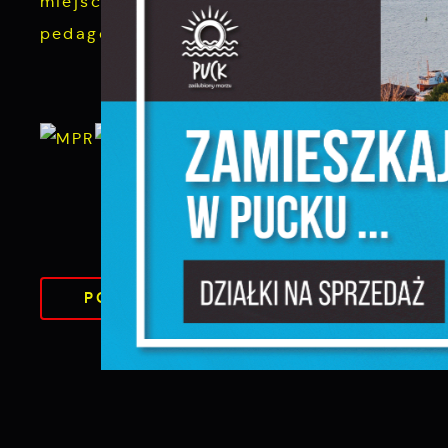
miejsc, a działalność możemy formacji
pedagogów, psychologów oraz księży któ
S
c
m
N
N
f
k
DO
P
POWRÓT
UDOS
W
KATEGORII
d
p
f
F
m
T
z
p