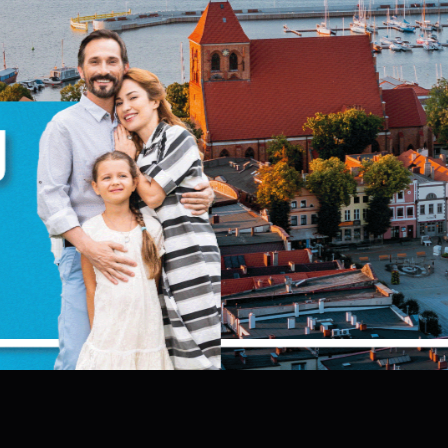
 poprzeć pozytywnymi opiniami dyrektorów,
rzy ją zapraszali.
zanujemy Twoją prywatność. Możesz zmienić ustawienia
ookies lub zaakceptować je wszystkie. W dowolnym
omencie możesz dokonać zmiany swoich ustawień.
iezbędne
iezbędne pliki cookies służą do prawidłowego
unkcjonowania strony internetowej i umożliwiają Ci
omfortowe korzystanie z oferowanych przez nas usług.
liki cookies odpowiadają na podejmowane przez Ciebie
TĘPNIJ
POPRZEDNI
NAS
ięcej
ziałania w celu m.in. dostosowania Twoich ustawień
ZAPISZ WYBRANE
referencji prywatności, logowania czy wypełniania
ormularzy. Dzięki plikom cookies strona, z której korzystas
unkcjonalne i personalizacyjne
oże działać bez zakłóceń.
ZEZWÓL NA WSZYSTKIE
ego typu pliki cookies umożliwiają stronie internetowej
apamiętanie wprowadzonych przez Ciebie ustawień oraz
ersonalizację określonych funkcjonalności czy