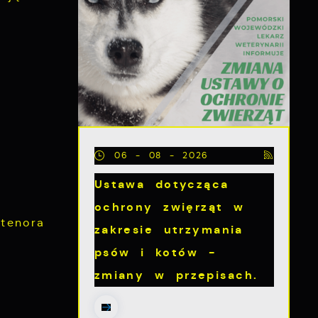
06 - 08 - 2026
Ustawa dotycząca
ochrony zwięrząt w
tenora
zakresie utrzymania
psów i kotów -
zmiany w przepisach.