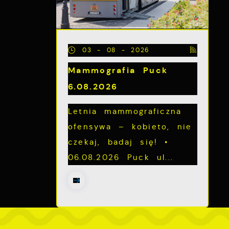
z
03 - 08 - 2026
Mammografia Puck
6.08.2026
Letnia mammograficzna
ofensywa – kobieto, nie
czekaj, badaj się! •
06.08.2026 Puck ul...
ch