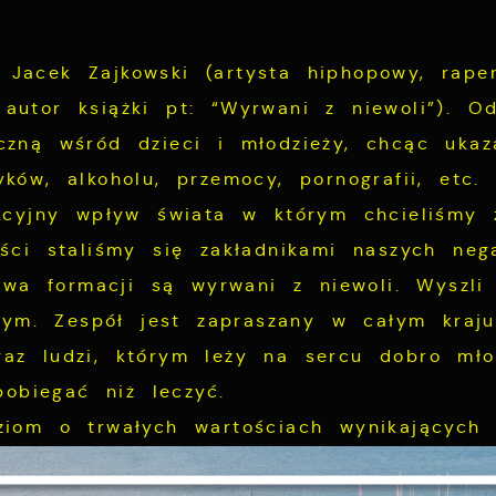
acek Zajkowski (artysta hiphopowy, rape
 autor książki pt: “Wyrwani z niewoli”). Od
tyczną wśród dzieci i młodzieży, chcąc uka
ów, alkoholu, przemocy, pornografii, etc. 
kcyjny wpływ świata w którym chcieliśmy 
ści staliśmy się zakładnikami naszych neg
zwa formacji są wyrwani z niewoli. Wyszli
nym. Zespół jest zapraszany w całym kraju
oraz ludzi, którym leży na sercu dobro mł
obiegać niż leczyć.
iom o trwałych wartościach wynikających
Ustawienia
twem nawrócenia. Do tej pory odwiedzili ki