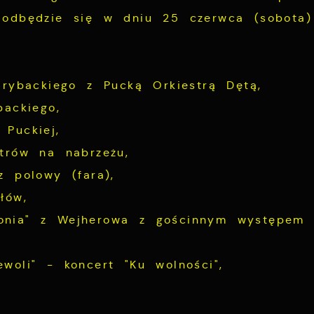
 odbędzie się w dniu 25 czerwca (sobota)
 rybackiego z Pucką Orkiestrą Dętą,
ackiego,
Puckiej,
trów na nabrzeżu,
z polowy (fara),
łów,
onia" z Wejherowa z gościnnym występem 
woli" - koncert "Ku wolności",