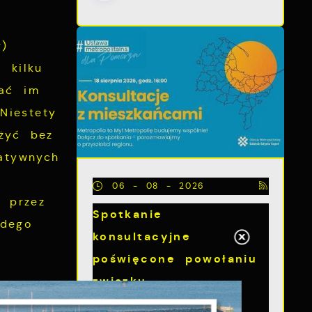
r)
 kilku
zać im
Niestety
żyć bez
atywnych
06 - 08 - 2026
 przez
Spotkanie
odego
konsultacyjne
poświęcone powołaniu
związku
lkaset
metropolitalnego w