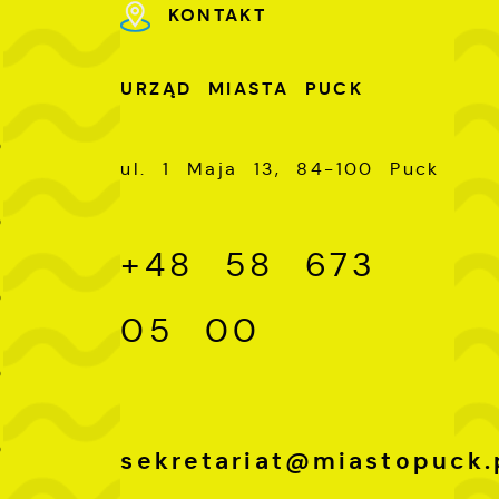
KONTAKT
U
URZĄD MIASTA PUCK
-
0
ul. 1 Maja 13, 84-100 Puck
-
0
+48 58 673
-
0
05 00
-
0
-
0
sekretariat@miastopuck.