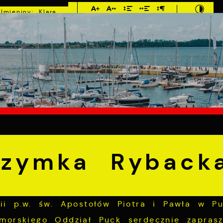
Imieniny: Klara,
Roman, Romuald
°C
E
MIESZKANIEC
TURYSTYKA
INWEST
mka Rybacka
rzymka Ryback
fii p.w. św. Apostołów Piotra i Pawła w P
morskiego Oddział Puck serdecznie zaprasz