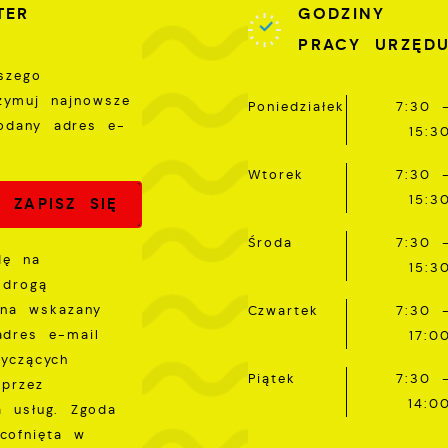
ięcej
TER
GODZINY
omunikatów na podstawie analizy Twoich upodobań oraz
woich zwyczajów dotyczących przeglądanej witryny
PRACY URZĘD
nternetowej. Treści promocyjne mogą pojawić się na
szego
tronach podmiotów trzecich lub firm będących naszymi
rzymuj najnowsze
artnerami oraz innych dostawców usług. Firmy te działają
Poniedziałek
7:30 
odany adres e-
 charakterze pośredników prezentujących nasze treści w
15:3
ostaci wiadomości, ofert, komunikatów mediów
połecznościowych.
Wtorek
7:30 
15:3
Środa
7:30 
dę na
15:3
 drogą
 na wskazany
Czwartek
7:30 
adres e-mail
17:0
tyczących
Piątek
7:30 
przez
14:0
a usług. Zgoda
cofnięta w