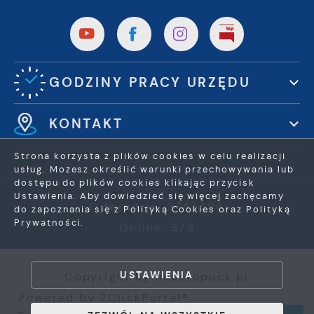
GODZINY PRACY URZĘDU
KONTAKT
Strona korzysta z plików cookies w celu realizacji
usług. Możesz określić warunki przechowywania lub
dostępu do plików cookies klikając przycisk
Ustawienia. Aby dowiedzieć się więcej zachęcamy
Odwiedzin: 3747696
do zapoznania się z Polityką Cookies oraz Polityką
Prywatności.
Online: 373
ZAPISZ WYBRANE
USTAWIENIA
Copyright by miastopuck.pl
ZEZWÓL NA WSZYSTKIE
Powered by
2ClickPortal®
- Portale nowej generacji