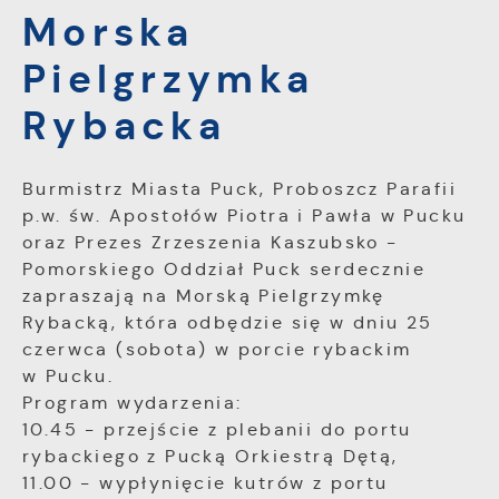
Morska
dostosowania Twoich ustawień preferencji
prywatności, logowania czy wypełniania
Funkcjonalne i personalizacyjne
formularzy. Dzięki plikom cookies strona, z
Pielgrzymka
Tego typu pliki cookies umożliwiają stronie
której korzystasz, może działać bez zakłóceń.
internetowej zapamiętanie wprowadzonych
Rybacka
przez Ciebie ustawień oraz personalizację
określonych funkcjonalności czy
prezentowanych treści.
Burmistrz Miasta Puck, Proboszcz Parafii
p.w. św. Apostołów Piotra i Pawła w Pucku
Dzięki tym plikom cookies możemy zapewnić Ci
oraz Prezes Zrzeszenia Kaszubsko -
Więcej
większy komfort korzystania z funkcjonalności
Pomorskiego Oddział Puck serdecznie
naszej strony poprzez dopasowanie jej do
zapraszają na Morską Pielgrzymkę
Twoich indywidualnych preferencji. Wyrażenie
Analityczne
Rybacką, która odbędzie się w dniu 25
zgody na funkcjonalne i personalizacyjne pliki
Analityczne pliki cookies pomagają nam
cookies gwarantuje dostępność większej ilości
czerwca (sobota) w porcie rybackim
rozwijać się i dostosowywać do Twoich
funkcji na stronie.
w Pucku.
potrzeb.
Program wydarzenia:
10.45 - przejście z plebanii do portu
Cookies analityczne pozwalają na uzyskanie
Więcej
rybackiego z Pucką Orkiestrą Dętą,
informacji w zakresie wykorzystywania witryny
11.00 - wypłynięcie kutrów z portu
internetowej, miejsca oraz częstotliwości, z