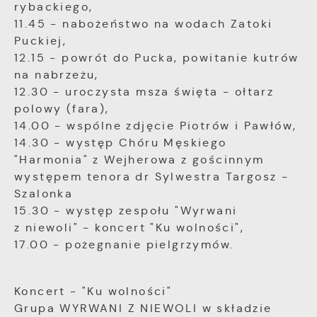
rybackiego,
jaką odwiedzane są nasze serwisy www. Dane
Reklamowe
pozwalają nam na ocenę naszych serwisów
11.45 - nabożeństwo na wodach Zatoki
Dzięki reklamowym plikom cookies
internetowych pod względem ich popularności
Puckiej,
prezentujemy Ci najciekawsze informacje i
wśród użytkowników. Zgromadzone informacje
12.15 - powrót do Pucka, powitanie kutrów
aktualności na stronach naszych partnerów.
są przetwarzane w formie zanonimizowanej.
na nabrzeżu,
Wyrażenie zgody na analityczne pliki cookies
12.30 - uroczysta msza święta - ołtarz
gwarantuje dostępność wszystkich
Promocyjne pliki cookies służą do
Więcej
polowy (fara),
funkcjonalności.
prezentowania Ci naszych komunikatów na
14.00 - wspólne zdjęcie Piotrów i Pawłów,
podstawie analizy Twoich upodobań oraz
14.30 - występ Chóru Męskiego
Twoich zwyczajów dotyczących przeglądanej
witryny internetowej. Treści promocyjne mogą
"Harmonia" z Wejherowa z gościnnym
pojawić się na stronach podmiotów trzecich
występem tenora dr Sylwestra Targosz -
lub firm będących naszymi partnerami oraz
Szalonka
innych dostawców usług. Firmy te działają w
15.30 - występ zespołu "Wyrwani
charakterze pośredników prezentujących nasze
z niewoli" - koncert "Ku wolności",
treści w postaci wiadomości, ofert,
17.00 - pożegnanie pielgrzymów.
komunikatów mediów społecznościowych.
Koncert - "Ku wolności"
Grupa WYRWANI Z NIEWOLI w składzie