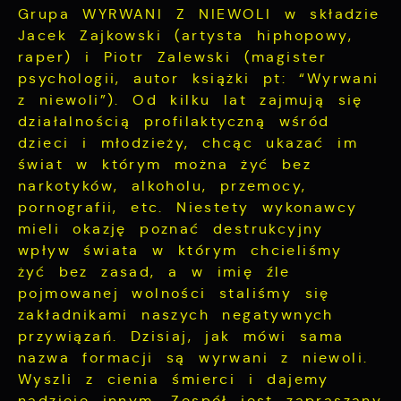
Grupa WYRWANI Z NIEWOLI w składzie
Jacek Zajkowski (artysta hiphopowy,
raper) i Piotr Zalewski (magister
psychologii, autor książki pt: “Wyrwani
z niewoli”). Od kilku lat zajmują się
działalnością profilaktyczną wśród
dzieci i młodzieży, chcąc ukazać im
świat w którym można żyć bez
narkotyków, alkoholu, przemocy,
pornografii, etc. Niestety wykonawcy
mieli okazję poznać destrukcyjny
wpływ świata w którym chcieliśmy
żyć bez zasad, a w imię źle
pojmowanej wolności staliśmy się
zakładnikami naszych negatywnych
przywiązań. Dzisiaj, jak mówi sama
nazwa formacji są wyrwani z niewoli.
Wyszli z cienia śmierci i dajemy
nadzieję innym. Zespół jest zapraszany