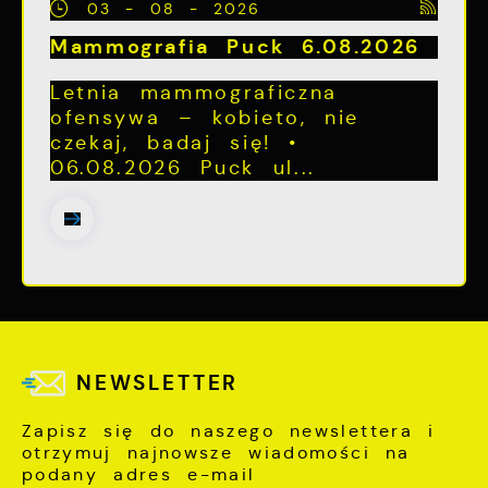
03 - 08 - 2026
Mammografia Puck 6.08.2026
Letnia mammograficzna
ofensywa – kobieto, nie
czekaj, badaj się! •
06.08.2026 Puck ul...
NEWSLETTER
Zapisz się do naszego newslettera i
otrzymuj najnowsze wiadomości na
podany adres e-mail