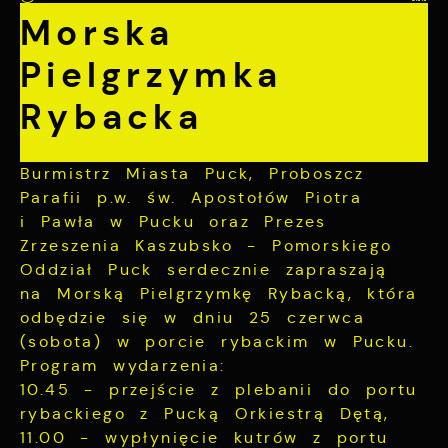
Pliki cookies odpowiadają na podejmowane
Więcej
Morska
przez Ciebie działania w celu m.in.
dostosowania Twoich ustawień preferencji
Pielgrzymka
prywatności, logowania czy wypełniania
Funkcjonalne i personalizacyjne
formularzy. Dzięki plikom cookies strona, z
Rybacka
której korzystasz, może działać bez
Tego typu pliki cookies umożliwiają stronie
zakłóceń.
internetowej zapamiętanie wprowadzonych
przez Ciebie ustawień oraz personalizację
Burmistrz Miasta Puck, Proboszcz
określonych funkcjonalności czy
prezentowanych treści.
Parafii p.w. św. Apostołów Piotra
i Pawła w Pucku oraz Prezes
Dzięki tym plikom cookies możemy
Zrzeszenia Kaszubsko - Pomorskiego
Więcej
zapewnić Ci większy komfort korzystania z
Oddział Puck serdecznie zapraszają
funkcjonalności naszej strony poprzez
na Morską Pielgrzymkę Rybacką, która
dopasowanie jej do Twoich indywidualnych
Analityczne
odbędzie się w dniu 25 czerwca
preferencji. Wyrażenie zgody na
(sobota) w porcie rybackim w Pucku.
funkcjonalne i personalizacyjne pliki
Analityczne pliki cookies pomagają nam
Program wydarzenia:
cookies gwarantuje dostępność większej
rozwijać się i dostosowywać do Twoich
ilości funkcji na stronie.
10.45 - przejście z plebanii do portu
potrzeb.
rybackiego z Pucką Orkiestrą Dętą,
11.00 - wypłynięcie kutrów z portu
Cookies analityczne pozwalają na uzyskanie
Więcej