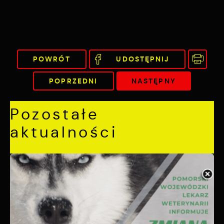
POWRÓT
UDOSTĘPNIJ
POPRZEDNI
NASTĘPNY
Pozostałe
aktualności