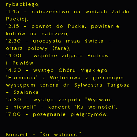
informacji w zakresie wykorzystywania
rybackiego,
witryny internetowej, miejsca oraz
11.45 - nabożeństwo na wodach Zatoki
częstotliwości, z jaką odwiedzane są nasze
Puckiej,
Reklamowe
serwisy www. Dane pozwalają nam na
12.15 - powrót do Pucka, powitanie
ocenę naszych serwisów internetowych pod
Dzięki reklamowym plikom cookies
kutrów na nabrzeżu,
względem ich popularności wśród
prezentujemy Ci najciekawsze informacje i
12.30 - uroczysta msza święta -
użytkowników. Zgromadzone informacje są
aktualności na stronach naszych partnerów.
przetwarzane w formie zanonimizowanej.
ołtarz polowy (fara),
Wyrażenie zgody na analityczne pliki
14.00 - wspólne zdjęcie Piotrów
Promocyjne pliki cookies służą do
cookies gwarantuje dostępność wszystkich
Więcej
i Pawłów,
prezentowania Ci naszych komunikatów na
funkcjonalności.
podstawie analizy Twoich upodobań oraz
14.30 - występ Chóru Męskiego
Twoich zwyczajów dotyczących przeglądanej
"Harmonia" z Wejherowa z gościnnym
witryny internetowej. Treści promocyjne
występem tenora dr Sylwestra Targosz
mogą pojawić się na stronach podmiotów
- Szalonka
trzecich lub firm będących naszymi
15.30 - występ zespołu "Wyrwani
partnerami oraz innych dostawców usług.
z niewoli" - koncert "Ku wolności",
Firmy te działają w charakterze
pośredników prezentujących nasze treści w
17.00 - pożegnanie pielgrzymów.
postaci wiadomości, ofert, komunikatów
mediów społecznościowych.
Koncert - "Ku wolności"