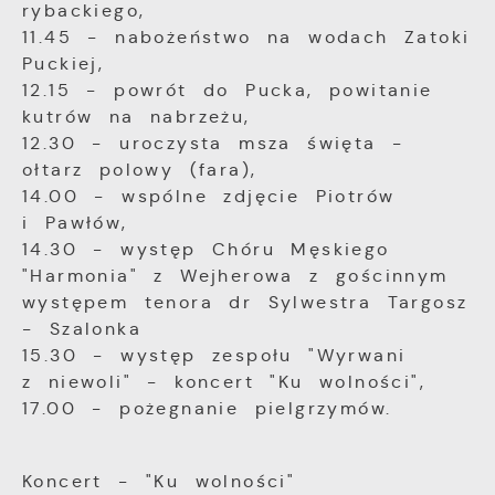
rybackiego,
witryny internetowej, miejsca oraz
11.45 - nabożeństwo na wodach Zatoki
częstotliwości, z jaką odwiedzane są nasze
Reklamowe
serwisy www. Dane pozwalają nam na
Puckiej,
Dzięki reklamowym plikom cookies
ocenę naszych serwisów internetowych pod
12.15 - powrót do Pucka, powitanie
prezentujemy Ci najciekawsze informacje i
względem ich popularności wśród
kutrów na nabrzeżu,
aktualności na stronach naszych partnerów.
użytkowników. Zgromadzone informacje są
12.30 - uroczysta msza święta -
przetwarzane w formie zanonimizowanej.
ołtarz polowy (fara),
Wyrażenie zgody na analityczne pliki
Promocyjne pliki cookies służą do
Więcej
14.00 - wspólne zdjęcie Piotrów
cookies gwarantuje dostępność wszystkich
prezentowania Ci naszych komunikatów na
funkcjonalności.
i Pawłów,
podstawie analizy Twoich upodobań oraz
Twoich zwyczajów dotyczących przeglądanej
14.30 - występ Chóru Męskiego
witryny internetowej. Treści promocyjne
"Harmonia" z Wejherowa z gościnnym
mogą pojawić się na stronach podmiotów
występem tenora dr Sylwestra Targosz
trzecich lub firm będących naszymi
- Szalonka
partnerami oraz innych dostawców usług.
15.30 - występ zespołu "Wyrwani
Firmy te działają w charakterze
z niewoli" - koncert "Ku wolności",
pośredników prezentujących nasze treści w
postaci wiadomości, ofert, komunikatów
17.00 - pożegnanie pielgrzymów.
mediów społecznościowych.
Koncert - "Ku wolności"