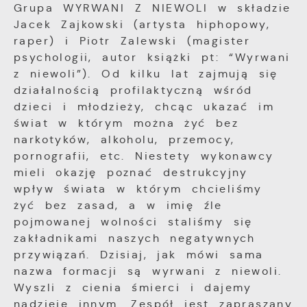
Grupa WYRWANI Z NIEWOLI w składzie
Jacek Zajkowski (artysta hiphopowy,
raper) i Piotr Zalewski (magister
psychologii, autor książki pt: “Wyrwani
z niewoli”). Od kilku lat zajmują się
działalnością profilaktyczną wśród
dzieci i młodzieży, chcąc ukazać im
świat w którym można żyć bez
narkotyków, alkoholu, przemocy,
pornografii, etc. Niestety wykonawcy
mieli okazję poznać destrukcyjny
wpływ świata w którym chcieliśmy
żyć bez zasad, a w imię źle
pojmowanej wolności staliśmy się
zakładnikami naszych negatywnych
przywiązań. Dzisiaj, jak mówi sama
nazwa formacji są wyrwani z niewoli.
Wyszli z cienia śmierci i dajemy
nadzieję innym. Zespół jest zapraszany