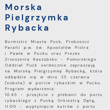
Więcej
Morska
przez Ciebie działania w celu m.in.
dostosowania Twoich ustawień preferencji
Pielgrzymka
prywatności, logowania czy wypełniania
Funkcjonalne i personalizacyjne
formularzy. Dzięki plikom cookies strona, z
Tego typu pliki cookies umożliwiają stronie
której korzystasz, może działać bez
Rybacka
internetowej zapamiętanie wprowadzonych
zakłóceń.
przez Ciebie ustawień oraz personalizację
określonych funkcjonalności czy
Burmistrz Miasta Puck, Proboszcz
prezentowanych treści.
Parafii p.w. św. Apostołów Piotra
i Pawła w Pucku oraz Prezes
Dzięki tym plikom cookies możemy
Więcej
Zrzeszenia Kaszubsko - Pomorskiego
zapewnić Ci większy komfort korzystania z
Oddział Puck serdecznie zapraszają
funkcjonalności naszej strony poprzez
na Morską Pielgrzymkę Rybacką, która
dopasowanie jej do Twoich indywidualnych
Analityczne
preferencji. Wyrażenie zgody na
odbędzie się w dniu 25 czerwca
Analityczne pliki cookies pomagają nam
funkcjonalne i personalizacyjne pliki cookies
(sobota) w porcie rybackim w Pucku.
rozwijać się i dostosowywać do Twoich
gwarantuje dostępność większej ilości
Program wydarzenia:
potrzeb.
funkcji na stronie.
10.45 - przejście z plebanii do portu
rybackiego z Pucką Orkiestrą Dętą,
Cookies analityczne pozwalają na uzyskanie
Więcej
11.00 - wypłynięcie kutrów z portu
informacji w zakresie wykorzystywania