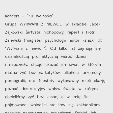
pośredników prezentujących nasze treści w postaci
wiadomości, ofert, komunikatów mediów
Koncert - "Ku wolności"
społecznościowych.
Grupa WYRWANI Z NIEWOLI w składzie Jacek
Zajkowski (artysta hiphopowy, raper) i Piotr
Zalewski (magister psychologii, autor książki pt:
“Wyrwani z niewoli”). Od kilku lat zajmują się
działalnością profilaktyczną wśród dzieci
i młodzieży, chcąc ukazać im świat w którym
można żyć bez narkotyków, alkoholu, przemocy,
pornografii, etc. Niestety wykonawcy mieli okazję
poznać destrukcyjny wpływ świata w którym
chcieliśmy żyć bez zasad, a w imię źle
pojmowanej wolności staliśmy się zakładnikami
naszych negatywnych przywiązań. Dzisiaj, jak