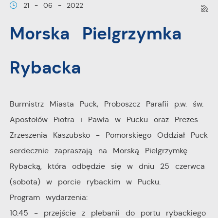
21 - 06 - 2022
Pliki cookies odpowiadają na podejmowane przez
Więcej
Morska Pielgrzymka
Ciebie działania w celu m.in. dostosowania Twoich
ustawień preferencji prywatności, logowania czy
Funkcjonalne i personalizacyjne
wypełniania formularzy. Dzięki plikom cookies strona, z
Rybacka
której korzystasz, może działać bez zakłóceń.
Tego typu pliki cookies umożliwiają stronie internetowej
zapamiętanie wprowadzonych przez Ciebie ustawień
oraz personalizację określonych funkcjonalności czy
Burmistrz Miasta Puck, Proboszcz Parafii p.w. św.
prezentowanych treści.
Apostołów Piotra i Pawła w Pucku oraz Prezes
Zrzeszenia Kaszubsko - Pomorskiego Oddział Puck
Dzięki tym plikom cookies możemy zapewnić Ci
Więcej
serdecznie zapraszają na Morską Pielgrzymkę
większy komfort korzystania z funkcjonalności naszej
Rybacką, która odbędzie się w dniu 25 czerwca
strony poprzez dopasowanie jej do Twoich
Analityczne
(sobota) w porcie rybackim w Pucku.
indywidualnych preferencji. Wyrażenie zgody na
funkcjonalne i personalizacyjne pliki cookies gwarantuje
Program wydarzenia:
Analityczne pliki cookies pomagają nam rozwijać się i
dostępność większej ilości funkcji na stronie.
dostosowywać do Twoich potrzeb.
10.45 - przejście z plebanii do portu rybackiego