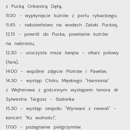
z Pucką Orkiestrą Dętą,
Cookies analityczne pozwalają na uzyskanie informacji
Więcej
11.00 - wypłynięcie kutrów z portu rybackiego,
w zakresie wykorzystywania witryny internetowej,
11.45 - nabożeństwo na wodach Zatoki Puckiej,
miejsca oraz częstotliwości, z jaką odwiedzane są
12.15 - powrót do Pucka, powitanie kutrów
Reklamowe
nasze serwisy www. Dane pozwalają nam na ocenę
na nabrzeżu,
naszych serwisów internetowych pod względem ich
Dzięki reklamowym plikom cookies prezentujemy Ci
popularności wśród użytkowników. Zgromadzone
12.30 - uroczysta msza święta - ołtarz polowy
najciekawsze informacje i aktualności na stronach
informacje są przetwarzane w formie zanonimizowanej.
(fara),
naszych partnerów.
Wyrażenie zgody na analityczne pliki cookies
14.00 - wspólne zdjęcie Piotrów i Pawłów,
gwarantuje dostępność wszystkich funkcjonalności.
Promocyjne pliki cookies służą do prezentowania Ci
14.30 - występ Chóru Męskiego "Harmonia"
Więcej
naszych komunikatów na podstawie analizy Twoich
z Wejherowa z gościnnym występem tenora dr
upodobań oraz Twoich zwyczajów dotyczących
Sylwestra Targosz - Szalonka
przeglądanej witryny internetowej. Treści promocyjne
15.30 - występ zespołu "Wyrwani z niewoli" -
mogą pojawić się na stronach podmiotów trzecich lub
koncert "Ku wolności",
firm będących naszymi partnerami oraz innych
dostawców usług. Firmy te działają w charakterze
17.00 - pożegnanie pielgrzymów.