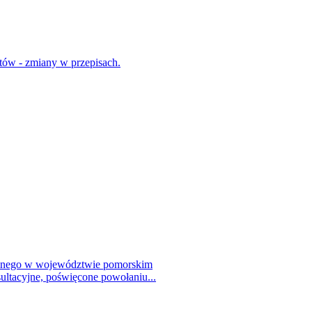
tów - zmiany w przepisach.
talnego w województwie pomorskim
ultacyjne, poświęcone powołaniu...