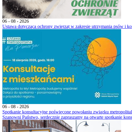
06 - 08 - 2026
Ustawa dotycząca ochrony zwięrząt w zakresie utrzymania psów i ko
06 - 08 - 2026
Spotkanie konsultacyjne poświęcone powołaniu związku metropoli
Szanowni Państwo, serdecznie zapraszamy na otwarte spotkanie kons