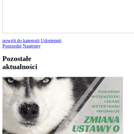
powrót
do kategorii
Udostępnij
Poprzedni
Następny
Pozostałe
aktualności