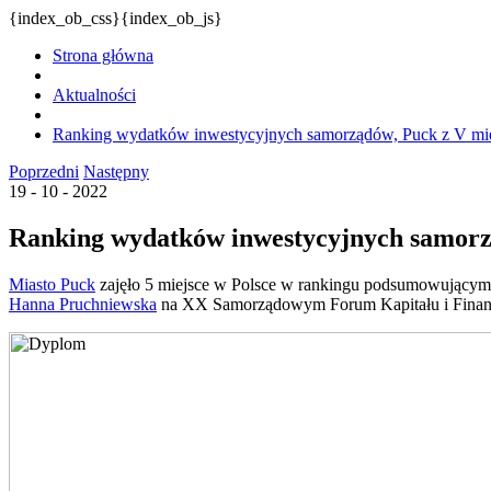
{index_ob_css}{index_ob_js}
Strona główna
Aktualności
Ranking wydatków inwestycyjnych samorządów, Puck z V mi
Poprzedni
Następny
19 - 10 - 2022
Ranking wydatków inwestycyjnych samorz
Miasto Puck
zajęło 5 miejsce w Polsce w rankingu podsumowującym 
Hanna Pruchniewska
na XX Samorządowym Forum Kapitału i Finans