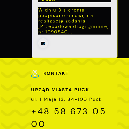
W dniu 3 sierpnia
podpisano umowę na
realizację zadania
„Przebudowa drogi gminnej
nr 109054G...
KONTAKT
URZĄD MIASTA PUCK
0
ul. 1 Maja 13, 84-100 Puck
0
+48 58 673 05
0
00
0