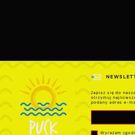
p
l
u
p
k
NEWSLET
Zapisz się do nasz
otrzymuj najnowsz
podany adres e-ma
Wyrażam zgodę