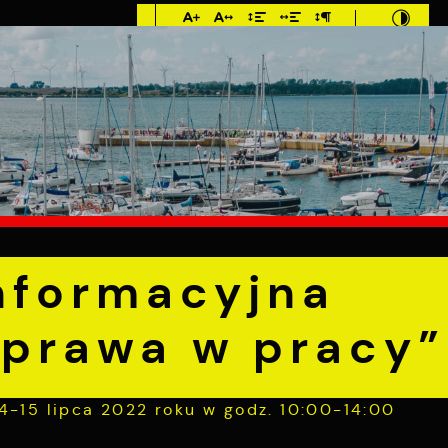
Imieniny: Sława,
Jakub, Stefan
5°C
E
MIESZKANIEC
TURYSTYKA
INWEST
macyjna „Poznaj swoje prawa w pracy”
informacyjna
 prawa w pracy”
4-15 lipca 2022 roku w godz. 10:00-14:00