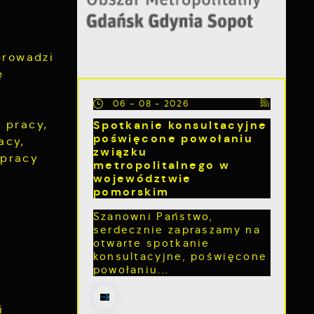
prowadzi
ę
06 - 08 - 2026
Spotkanie konsultacyjne
 pracy,
poświęcone powołaniu
acy,
związku
 pracy
metropolitalnego w
województwie
pomorskim
Szanowni Państwo,
serdecznie zapraszamy na
otwarte spotkanie
konsultacyjne, poświęcone
powołaniu...
i