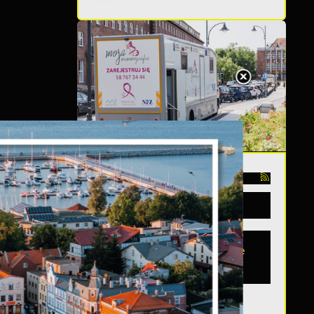
TĘPNY
s
03 - 08 - 2026
Mammografia Puck
6.08.2026
Letnia mammograficzna
ofensywa – kobieto, nie
czekaj, badaj się! •
06.08.2026 Puck ul...
a
m