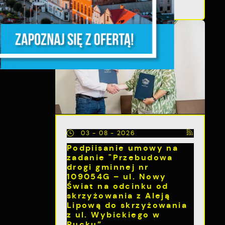
e
03 - 08 - 2026
e
Podpiisanie umowy na
zadanie "Przebudowa
drogi gminnej nr
109054G – ul. Nowy
e
Świat na odcinku od
e
skrzyżowania z Aleją
Lipową do skrzyżowania
z ul. Wybickiego w
h
Pucku”
i