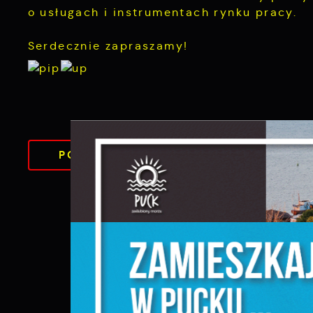
o usługach i instrumentach rynku pracy.
Serdecznie zapraszamy!
DO
POWRÓT
UDOS
S
KATEGORII
l
d
N
N
s
o
P
W
w
p