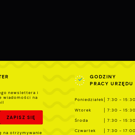
romocyjne mogą pojawić się na stronach podmiotów trzecich
ub firm będących naszymi partnerami oraz innych dostawców
sług. Firmy te działają w charakterze pośredników
rezentujących nasze treści w postaci wiadomości, ofert,
omunikatów mediów społecznościowych.
TER
GODZINY
PRACY URZĘDU
ego newslettera i
e wiadomości na
Poniedziałek
7:30 - 15:3
il
Wtorek
7:30 - 15:3
Środa
7:30 - 15:3
Czwartek
7:30 - 17:0
 na otrzymywanie