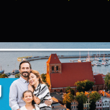
Ustawienia
TĘPNIJ
POPRZEDNI
NAS
zanujemy Twoją prywatność. Możesz zmienić ustawienia cookie
ub zaakceptować je wszystkie. W dowolnym momencie możesz
okonać zmiany swoich ustawień.
iezbędne
iezbędne pliki cookies służą do prawidłowego funkcjonowania
trony internetowej i umożliwiają Ci komfortowe korzystanie z
ferowanych przez nas usług.
liki cookies odpowiadają na podejmowane przez Ciebie działani
ięcej
 celu m.in. dostosowania Twoich ustawień preferencji
rywatności, logowania czy wypełniania formularzy. Dzięki pliko