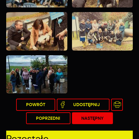
POWRÓT
UDOSTĘPNIJ
POPRZEDNI
NASTĘPNY
Pozostałe