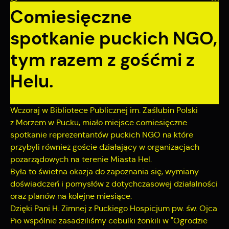
formularzy. Dzięki plikom cookies strona, z której korzystasz,
Funkcjonalne i personalizacyjne
Comiesięczne
może działać bez zakłóceń.
Tego typu pliki cookies umożliwiają stronie internetowej
spotkanie puckich NGO,
zapamiętanie wprowadzonych przez Ciebie ustawień oraz
personalizację określonych funkcjonalności czy
tym razem z gośćmi z
prezentowanych treści.
Helu.
Dzięki tym plikom cookies możemy zapewnić Ci większy
Więcej
komfort korzystania z funkcjonalności naszej strony poprzez
dopasowanie jej do Twoich indywidualnych preferencji.
Wczoraj w Bibliotece Publicznej im. Zaślubin Polski
Wyrażenie zgody na funkcjonalne i personalizacyjne pliki
Analityczne
cookies gwarantuje dostępność większej ilości funkcji na
z Morzem w Pucku, miało miejsce comiesięczne
stronie.
Analityczne pliki cookies pomagają nam rozwijać się i
spotkanie reprezentantów puckich NGO na które
dostosowywać do Twoich potrzeb.
przybyli również goście działający w organizacjach
pozarządowych na terenie Miasta Hel.
Cookies analityczne pozwalają na uzyskanie informacji w
Była to świetna okazja do zapoznania się, wymiany
Więcej
zakresie wykorzystywania witryny internetowej, miejsca oraz
doświadczeń i pomysłów z dotychczasowej działalności
częstotliwości, z jaką odwiedzane są nasze serwisy www.
oraz planów na kolejne miesiące.
Dane pozwalają nam na ocenę naszych serwisów
Reklamowe
Dzięki Pani H. Zimnej z Puckiego Hospicjum pw. św. Ojca
internetowych pod względem ich popularności wśród
Pio wspólnie zasadziliśmy cebulki żonkili w "Ogrodzie
użytkowników. Zgromadzone informacje są przetwarzane w
Dzięki reklamowym plikom cookies prezentujemy Ci