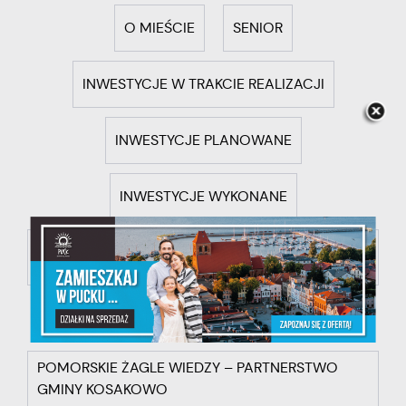
O MIEŚCIE
SENIOR
INWESTYCJE W TRAKCIE REALIZACJI
INWESTYCJE PLANOWANE
INWESTYCJE WYKONANE
INWESTYCJE WYKONANE PRZY WSPARCIU
ŚRODKÓW UE
POMOC DLA UKRAINY
ROWEROWY MAJ
POMORSKIE ŻAGLE WIEDZY – PARTNERSTWO
GMINY KOSAKOWO