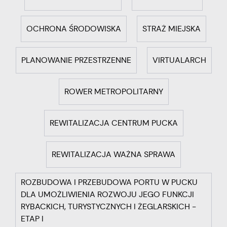
partnerów.
cookies gwarantuje dostępność wszystkich funkcjonalności.
OCHRONA ŚRODOWISKA
STRAŻ MIEJSKA
Promocyjne pliki cookies służą do prezentowania Ci naszych
Więcej
komunikatów na podstawie analizy Twoich upodobań oraz
Twoich zwyczajów dotyczących przeglądanej witryny
internetowej. Treści promocyjne mogą pojawić się na
PLANOWANIE PRZESTRZENNE
VIRTUALARCH
stronach podmiotów trzecich lub firm będących naszymi
partnerami oraz innych dostawców usług. Firmy te działają w
charakterze pośredników prezentujących nasze treści w
ROWER METROPOLITARNY
postaci wiadomości, ofert, komunikatów mediów
społecznościowych.
REWITALIZACJA CENTRUM PUCKA
REWITALIZACJA WAŻNA SPRAWA
ROZBUDOWA I PRZEBUDOWA PORTU W PUCKU
DLA UMOŻLIWIENIA ROZWOJU JEGO FUNKCJI
RYBACKICH, TURYSTYCZNYCH I ŻEGLARSKICH -
ETAP I