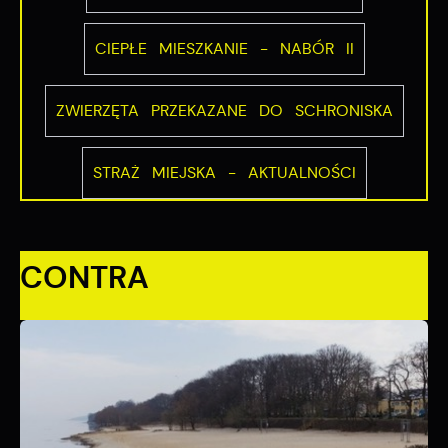
CIEPŁE MIESZKANIE - NABÓR II
ZWIERZĘTA PRZEKAZANE DO SCHRONISKA
STRAŻ MIEJSKA - AKTUALNOŚCI
CONTRA