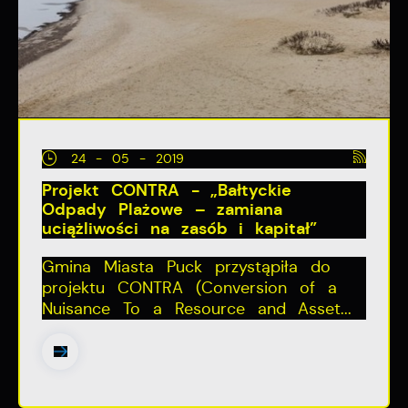
24 - 05 - 2019
Projekt CONTRA - „Bałtyckie
Odpady Plażowe – zamiana
uciążliwości na zasób i kapitał”
Gmina Miasta Puck przystąpiła do
projektu CONTRA (Conversion of a
Nuisance To a Resource and Asset...