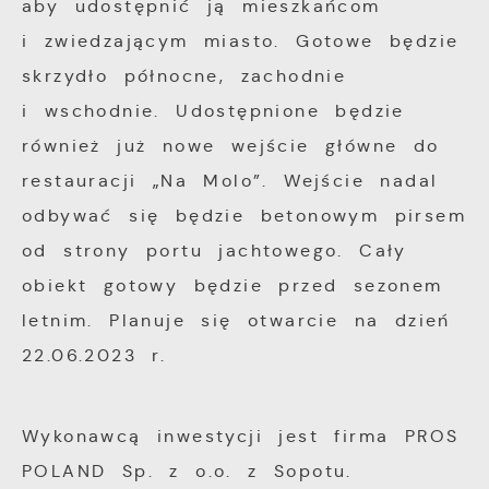
aby udostępnić ją mieszkańcom
Analityczne
dopasowanie jej do Twoich indywidualnych
i zwiedzającym miasto. Gotowe będzie
preferencji. Wyrażenie zgody na
Analityczne pliki cookies pomagają nam
skrzydło północne, zachodnie
funkcjonalne i personalizacyjne pliki cookies
rozwijać się i dostosowywać do Twoich
gwarantuje dostępność większej ilości
i wschodnie. Udostępnione będzie
potrzeb.
funkcji na stronie.
również już nowe wejście główne do
Cookies analityczne pozwalają na uzyskanie
restauracji „Na Molo”. Wejście nadal
Więcej
informacji w zakresie wykorzystywania
odbywać się będzie betonowym pirsem
witryny internetowej, miejsca oraz
od strony portu jachtowego. Cały
Reklamowe
częstotliwości, z jaką odwiedzane są nasze
obiekt gotowy będzie przed sezonem
serwisy www. Dane pozwalają nam na
Dzięki reklamowym plikom cookies
letnim. Planuje się otwarcie na dzień
ocenę naszych serwisów internetowych pod
prezentujemy Ci najciekawsze informacje i
względem ich popularności wśród
22.06.2023 r.
aktualności na stronach naszych partnerów.
użytkowników. Zgromadzone informacje są
przetwarzane w formie zanonimizowanej.
Promocyjne pliki cookies służą do
Więcej
Wykonawcą inwestycji jest firma PROS
Wyrażenie zgody na analityczne pliki
prezentowania Ci naszych komunikatów na
POLAND Sp. z o.o. z Sopotu.
cookies gwarantuje dostępność wszystkich
podstawie analizy Twoich upodobań oraz