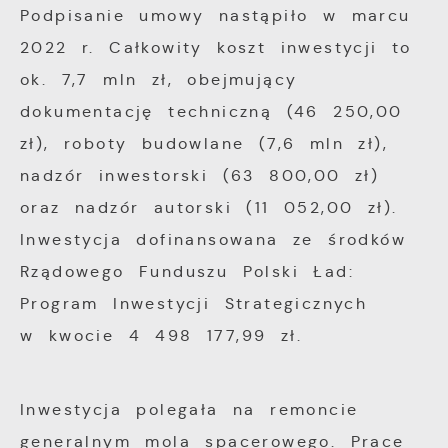
funkcjonalności.
Podpisanie umowy nastąpiło w marcu
Twoich zwyczajów dotyczących przeglądanej
2022 r. Całkowity koszt inwestycji to
witryny internetowej. Treści promocyjne
mogą pojawić się na stronach podmiotów
ok. 7,7 mln zł, obejmujący
trzecich lub firm będących naszymi
dokumentację techniczną (46 250,00
partnerami oraz innych dostawców usług.
zł), roboty budowlane (7,6 mln zł),
Firmy te działają w charakterze
nadzór inwestorski (63 800,00 zł)
pośredników prezentujących nasze treści w
oraz nadzór autorski (11 052,00 zł).
postaci wiadomości, ofert, komunikatów
Inwestycja dofinansowana ze środków
mediów społecznościowych.
Rządowego Funduszu Polski Ład:
Program Inwestycji Strategicznych
w kwocie 4 498 177,99 zł.
Inwestycja polegała na remoncie
generalnym mola spacerowego. Prace