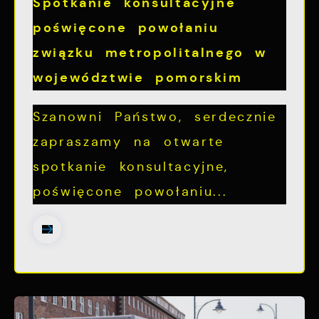
Spotkanie konsultacyjne
poświęcone powołaniu
związku metropolitalnego w
województwie pomorskim
Szanowni Państwo, serdecznie
zapraszamy na otwarte
spotkanie konsultacyjne,
poświęcone powołaniu...