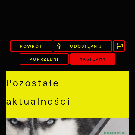
POWRÓT
UDOSTĘPNIJ
POPRZEDNI
NASTĘPNY
Pozostałe
aktualności