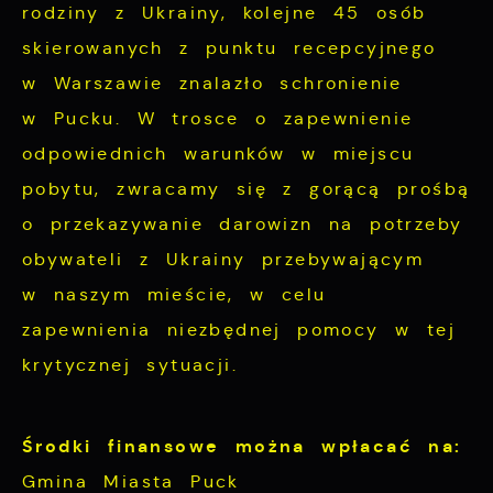
Cookies analityczne pozwalają na uzyskanie in
rodziny z Ukrainy, kolejne 45 osób
Więcej
miejsca oraz częstotliwości, z jaką odwied
skierowanych z punktu recepcyjnego
naszych serwisów internetowych pod względe
w Warszawie znalazło schronienie
Reklamowe
informacje są przetwarzane w formie zanonimi
w Pucku. W trosce o zapewnienie
gwarantuje dostępność wszystkich funkcjonalno
Dzięki reklamowym plikom cookies prezentuje
odpowiednich warunków w miejscu
naszych partnerów.
pobytu, zwracamy się z gorącą prośbą
Promocyjne pliki cookies służą do prezentow
o przekazywanie darowizn na potrzeby
Więcej
upodobań oraz Twoich zwyczajów dotyczących 
obywateli z Ukrainy przebywającym
mogą pojawić się na stronach podmiotów trz
w naszym mieście, w celu
dostawców usług. Firmy te działają w charak
zapewnienia niezbędnej pomocy w tej
wiadomości, ofert, komunikatów mediów społe
krytycznej sytuacji.
Środki finansowe można wpłacać na:
Gmina Miasta Puck