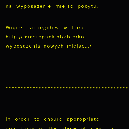
na wyposażenie miejsc pobytu.
Więcej szczegółów w linku:
http://miastopuck.pl/zbiorka-
wyposazenia-nowych-miejsc.../
*****************************************
In order to ensure appropriate
conditions in the place of stay for