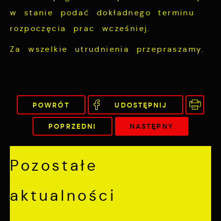
partnerami oraz innych dostawców usług.
w stanie podać dokładnego terminu
Firmy te działają w charakterze
rozpoczęcia prac wcześniej.
pośredników prezentujących nasze treści w
postaci wiadomości, ofert, komunikatów
Za wszelkie utrudnienia przepraszamy.
mediów społecznościowych.
POWRÓT
UDOSTĘPNIJ
POPRZEDNI
NASTĘPNY
Pozostałe
aktualności