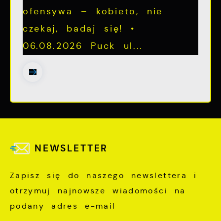
ofensywa – kobieto, nie
czekaj, badaj się! •
06.08.2026 Puck ul...
NEWSLETTER
Zapisz się do naszego newslettera i
otrzymuj najnowsze wiadomości na
podany adres e-mail