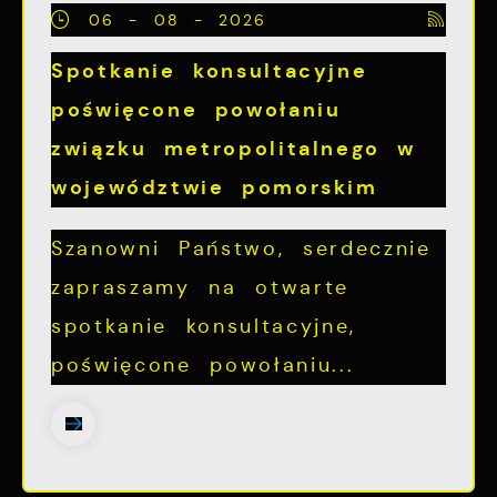
06 - 08 - 2026
Spotkanie konsultacyjne
poświęcone powołaniu
związku metropolitalnego w
województwie pomorskim
Szanowni Państwo, serdecznie
zapraszamy na otwarte
spotkanie konsultacyjne,
poświęcone powołaniu...