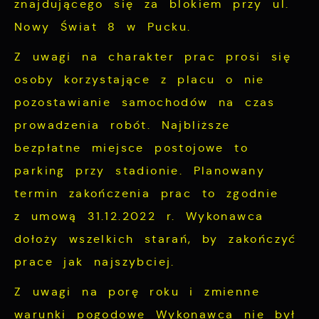
znajdującego się za blokiem przy ul.
cookies gwarantuje dostępność większej
potrzeb.
Nowy Świat 8 w Pucku.
ilości funkcji na stronie.
Cookies analityczne pozwalają na uzyskanie
Więcej
Z uwagi na charakter prac prosi się
informacji w zakresie wykorzystywania
witryny internetowej, miejsca oraz
osoby korzystające z placu o nie
Reklamowe
częstotliwości, z jaką odwiedzane są nasze
pozostawianie samochodów na czas
serwisy www. Dane pozwalają nam na
Dzięki reklamowym plikom cookies
prowadzenia robót. Najbliższe
ocenę naszych serwisów internetowych pod
prezentujemy Ci najciekawsze informacje i
bezpłatne miejsce postojowe to
względem ich popularności wśród
aktualności na stronach naszych partnerów.
parking przy stadionie. Planowany
użytkowników. Zgromadzone informacje są
Promocyjne pliki cookies służą do
Więcej
termin zakończenia prac to zgodnie
przetwarzane w formie zanonimizowanej.
prezentowania Ci naszych komunikatów na
Wyrażenie zgody na analityczne pliki
z umową 31.12.2022 r. Wykonawca
podstawie analizy Twoich upodobań oraz
cookies gwarantuje dostępność wszystkich
dołoży wszelkich starań, by zakończyć
Twoich zwyczajów dotyczących przeglądanej
funkcjonalności.
prace jak najszybciej.
witryny internetowej. Treści promocyjne
mogą pojawić się na stronach podmiotów
Z uwagi na porę roku i zmienne
trzecich lub firm będących naszymi
warunki pogodowe Wykonawca nie był