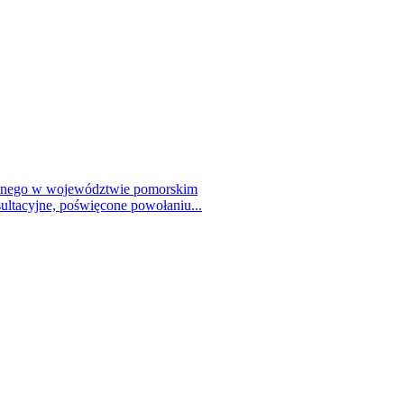
talnego w województwie pomorskim
ultacyjne, poświęcone powołaniu...