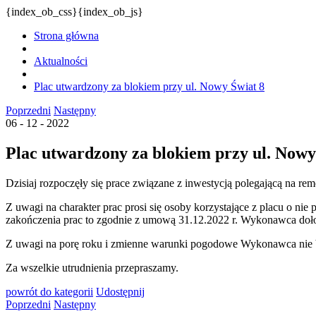
{index_ob_css}{index_ob_js}
Strona główna
Aktualności
Plac utwardzony za blokiem przy ul. Nowy Świat 8
Poprzedni
Następny
06 - 12 - 2022
Plac utwardzony za blokiem przy ul. Nowy
Dzisiaj rozpoczęły się prace związane z inwestycją polegającą na 
Z uwagi na charakter prac prosi się osoby korzystające z placu o ni
zakończenia prac to zgodnie z umową 31.12.2022 r. Wykonawca dołoż
Z uwagi na porę roku i zmienne warunki pogodowe Wykonawca nie by
Za wszelkie utrudnienia przepraszamy.
powrót
do kategorii
Udostępnij
Poprzedni
Następny