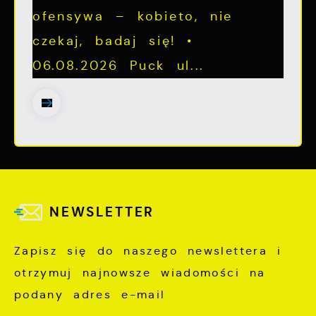
ofensywa – kobieto, nie
czekaj, badaj się! •
06.08.2026 Puck ul...
NEWSLETTER
Zapisz się do naszego newslettera i
otrzymuj najnowsze wiadomości na
podany adres e-mail