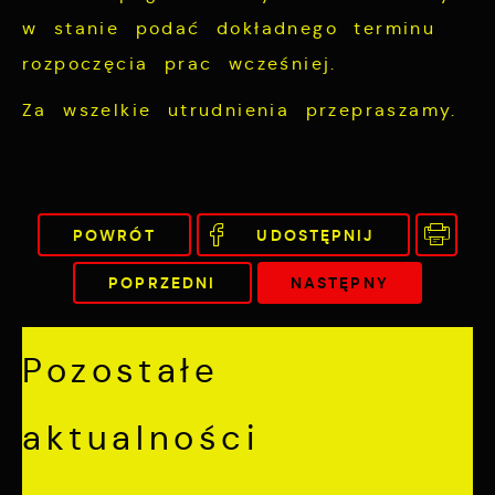
partnerami oraz innych dostawców usług.
w stanie podać dokładnego terminu
Firmy te działają w charakterze
rozpoczęcia prac wcześniej.
pośredników prezentujących nasze treści w
postaci wiadomości, ofert, komunikatów
Za wszelkie utrudnienia przepraszamy.
mediów społecznościowych.
POWRÓT
UDOSTĘPNIJ
POPRZEDNI
NASTĘPNY
Pozostałe
aktualności