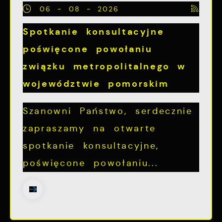
06 - 08 - 2026
Spotkanie konsultacyjne
poświęcone powołaniu
związku metropolitalnego w
województwie pomorskim
Szanowni Państwo, serdecznie
zapraszamy na otwarte
spotkanie konsultacyjne,
poświęcone powołaniu...