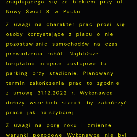
znajdującego się za blokiem przy ul.
cookies gwarantuje dostępność większej
potrzeb.
Nowy Świat 8 w Pucku.
ilości funkcji na stronie.
Cookies analityczne pozwalają na uzyskanie
Więcej
Z uwagi na charakter prac prosi się
informacji w zakresie wykorzystywania
witryny internetowej, miejsca oraz
osoby korzystające z placu o nie
Reklamowe
częstotliwości, z jaką odwiedzane są nasze
pozostawianie samochodów na czas
serwisy www. Dane pozwalają nam na
Dzięki reklamowym plikom cookies
prowadzenia robót. Najbliższe
ocenę naszych serwisów internetowych pod
prezentujemy Ci najciekawsze informacje i
bezpłatne miejsce postojowe to
względem ich popularności wśród
aktualności na stronach naszych partnerów.
parking przy stadionie. Planowany
użytkowników. Zgromadzone informacje są
Promocyjne pliki cookies służą do
Więcej
termin zakończenia prac to zgodnie
przetwarzane w formie zanonimizowanej.
prezentowania Ci naszych komunikatów na
Wyrażenie zgody na analityczne pliki
z umową 31.12.2022 r. Wykonawca
podstawie analizy Twoich upodobań oraz
cookies gwarantuje dostępność wszystkich
dołoży wszelkich starań, by zakończyć
Twoich zwyczajów dotyczących przeglądanej
funkcjonalności.
prace jak najszybciej.
witryny internetowej. Treści promocyjne
mogą pojawić się na stronach podmiotów
Z uwagi na porę roku i zmienne
trzecich lub firm będących naszymi
warunki pogodowe Wykonawca nie był