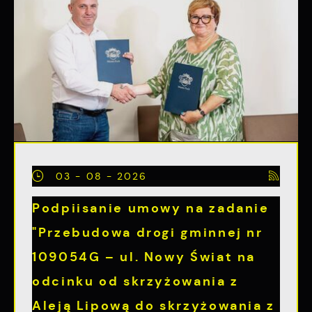
03 - 08 - 2026
Podpiisanie umowy na zadanie
"Przebudowa drogi gminnej nr
109054G – ul. Nowy Świat na
odcinku od skrzyżowania z
Aleją Lipową do skrzyżowania z