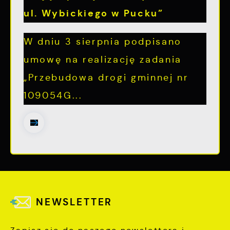
ul. Wybickiego w Pucku”
W dniu 3 sierpnia podpisano
umowę na realizację zadania
„Przebudowa drogi gminnej nr
109054G...
NEWSLETTER