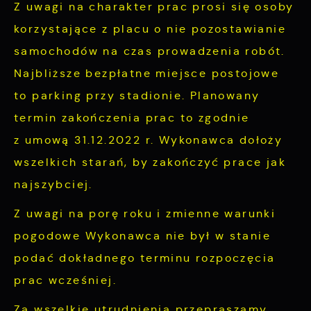
Z uwagi na charakter prac prosi się osoby
Cookies analityczne pozwalają na uzyskanie
Więcej
korzystające z placu o nie pozostawianie
informacji w zakresie wykorzystywania witryny
samochodów na czas prowadzenia robót.
internetowej, miejsca oraz częstotliwości, z
Najbliższe bezpłatne miejsce postojowe
Reklamowe
jaką odwiedzane są nasze serwisy www. Dane
to parking przy stadionie. Planowany
pozwalają nam na ocenę naszych serwisów
Dzięki reklamowym plikom cookies
internetowych pod względem ich popularności
termin zakończenia prac to zgodnie
prezentujemy Ci najciekawsze informacje i
wśród użytkowników. Zgromadzone informacje
aktualności na stronach naszych partnerów.
z umową 31.12.2022 r. Wykonawca dołoży
są przetwarzane w formie zanonimizowanej.
wszelkich starań, by zakończyć prace jak
Promocyjne pliki cookies służą do
Więcej
Wyrażenie zgody na analityczne pliki cookies
prezentowania Ci naszych komunikatów na
najszybciej.
gwarantuje dostępność wszystkich
podstawie analizy Twoich upodobań oraz
funkcjonalności.
Z uwagi na porę roku i zmienne warunki
Twoich zwyczajów dotyczących przeglądanej
pogodowe Wykonawca nie był w stanie
witryny internetowej. Treści promocyjne mogą
pojawić się na stronach podmiotów trzecich
podać dokładnego terminu rozpoczęcia
lub firm będących naszymi partnerami oraz
prac wcześniej.
innych dostawców usług. Firmy te działają w
Za wszelkie utrudnienia przepraszamy.