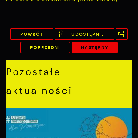
charakterze pośredników prezentujących nasze
treści w postaci wiadomości, ofert,
komunikatów mediów społecznościowych.
POWRÓT
UDOSTĘPNIJ
POPRZEDNI
NASTĘPNY
Pozostałe
aktualności