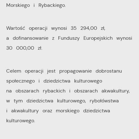
pośredników prezentujących nasze treści w postaci
Morskiego i Rybackiego.
wiadomości, ofert, komunikatów mediów
społecznościowych.
Wartość operacji wynosi 35 294,00 zł,
a dofinansowanie z Funduszy Europejskich wynosi
30 000,00 zł.
Celem operacji jest propagowanie dobrostanu
społecznego i dziedzictwa kulturowego
na obszarach rybackich i obszarach akwakultury,
w tym dziedzictwa kulturowego, rybołówstwa
i akwakultury oraz morskiego dziedzictwa
kulturowego.