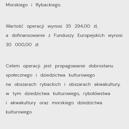
pośredników prezentujących nasze treści w postaci
Morskiego i Rybackiego.
wiadomości, ofert, komunikatów mediów
społecznościowych.
Wartość operacji wynosi 35 294,00 zł,
a dofinansowanie z Funduszy Europejskich wynosi
30 000,00 zł.
Celem operacji jest propagowanie dobrostanu
społecznego i dziedzictwa kulturowego
na obszarach rybackich i obszarach akwakultury,
w tym dziedzictwa kulturowego, rybołówstwa
i akwakultury oraz morskiego dziedzictwa
kulturowego.