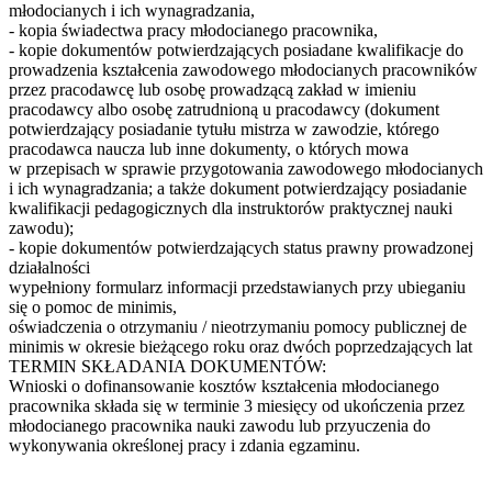
młodocianych i ich wynagradzania,
- kopia świadectwa pracy młodocianego pracownika,
- kopie dokumentów potwierdzających posiadane kwalifikacje do
prowadzenia kształcenia zawodowego młodocianych pracowników
przez pracodawcę lub osobę prowadzącą zakład w imieniu
pracodawcy albo osobę zatrudnioną u pracodawcy (dokument
potwierdzający posiadanie tytułu mistrza w zawodzie, którego
pracodawca naucza lub inne dokumenty, o których mowa
w przepisach w sprawie przygotowania zawodowego młodocianych
i ich wynagradzania; a także dokument potwierdzający posiadanie
kwalifikacji pedagogicznych dla instruktorów praktycznej nauki
zawodu);
- kopie dokumentów potwierdzających status prawny prowadzonej
działalności
wypełniony formularz informacji przedstawianych przy ubieganiu
się o pomoc de minimis,
oświadczenia o otrzymaniu / nieotrzymaniu pomocy publicznej de
minimis w okresie bieżącego roku oraz dwóch poprzedzających lat
TERMIN SKŁADANIA DOKUMENTÓW:
Wnioski o dofinansowanie kosztów kształcenia młodocianego
pracownika składa się w terminie 3 miesięcy od ukończenia przez
młodocianego pracownika nauki zawodu lub przyuczenia do
wykonywania określonej pracy i zdania egzaminu.