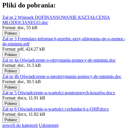
Pliki do pobrania:
Zał nr 2 Wniosek DOFINANSOWANIE KSZTAŁCENIA
MŁODOCIANEGO.doc
Format:
doc,
55 kB
Pobierz
Zał nr 3 Formularz-informacji-przedst.-przy-ubieganiu-sie-o-pomoc-
de-minimis.pdf
Format:
pdf,
424.27 kB
Pobierz
Zal nr 4a Oświadczenie-o-otrzymaniu-pomocy-de-minimis.doc
Format:
doc,
31.5 kB
Pobierz
Zał nr 4b Oświadczenie-o-nieotrzymaniu-pomocy-de-minimis.doc
Format:
doc,
30.5 kB
Pobierz
Zał nr 5 Oświadczenie-o-wartości-poniesionych-kosztów.docx
Format:
docx,
11.91 kB
Pobierz
Zał nr 6 Oświadczenie-o-wartości i-refundacji-z-OHP.docx
Format:
docx,
11.82 kB
Pobierz
powrót
do kategorii
Udostępnij