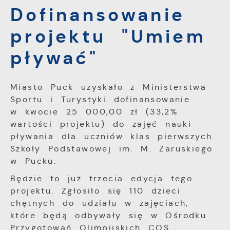
Funkcjonalne i personalizacyjne
formularzy. Dzięki plikom cookies strona, z
Dofinansowanie
Tego typu pliki cookies umożliwiają stronie
której korzystasz, może działać bez
internetowej zapamiętanie wprowadzonych
zakłóceń.
projektu "Umiem
przez Ciebie ustawień oraz personalizację
określonych funkcjonalności czy
pływać"
prezentowanych treści.
Dzięki tym plikom cookies możemy
Więcej
zapewnić Ci większy komfort korzystania z
Miasto Puck uzyskało z Ministerstwa
funkcjonalności naszej strony poprzez
Sportu i Turystyki dofinansowanie
dopasowanie jej do Twoich indywidualnych
Analityczne
w kwocie 25 000,00 zł (33,2%
preferencji. Wyrażenie zgody na
wartości projektu) do zajęć nauki
Analityczne pliki cookies pomagają nam
funkcjonalne i personalizacyjne pliki cookies
pływania dla uczniów klas pierwszych
rozwijać się i dostosowywać do Twoich
gwarantuje dostępność większej ilości
potrzeb.
funkcji na stronie.
Szkoły Podstawowej im. M. Zaruskiego
Cookies analityczne pozwalają na uzyskanie
w Pucku.
Więcej
informacji w zakresie wykorzystywania
Będzie to już trzecia edycja tego
witryny internetowej, miejsca oraz
projektu. Zgłosiło się 110 dzieci
częstotliwości, z jaką odwiedzane są nasze
Reklamowe
serwisy www. Dane pozwalają nam na
chętnych do udziału w zajęciach,
Dzięki reklamowym plikom cookies
ocenę naszych serwisów internetowych pod
które będą odbywały się w Ośrodku
prezentujemy Ci najciekawsze informacje i
względem ich popularności wśród
Przygotowań Olimpijskich COS