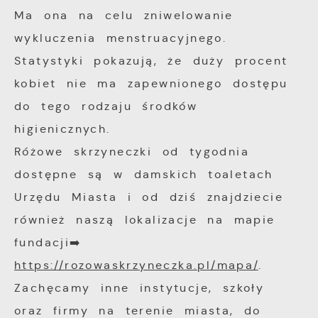
miejsca oraz częstotliwości, z jaką odwiedzan
Ma ona na celu zniwelowanie
Reklamowe
nasze serwisy www. Dane pozwalają nam na 
wykluczenia menstruacyjnego.
naszych serwisów internetowych pod względem
Dzięki reklamowym plikom cookies prezentuje
Statystyki pokazują, że duży procent
popularności wśród użytkowników. Zgromadzone
najciekawsze informacje i aktualności na stro
kobiet nie ma zapewnionego dostępu
informacje są przetwarzane w formie zanonimi
naszych partnerów.
Wyrażenie zgody na analityczne pliki cookies
do tego rodzaju środków
Promocyjne pliki cookies służą do prezentowa
Więcej
gwarantuje dostępność wszystkich funkcjonalnoś
higienicznych.
naszych komunikatów na podstawie analizy Tw
upodobań oraz Twoich zwyczajów dotyczących
Różowe skrzyneczki od tygodnia
przeglądanej witryny internetowej. Treści prom
dostępne są w damskich toaletach
mogą pojawić się na stronach podmiotów trze
Urzędu Miasta i od dziś znajdziecie
firm będących naszymi partnerami oraz innyc
również naszą lokalizacje na mapie
dostawców usług. Firmy te działają w charakt
fundacji➡️
pośredników prezentujących nasze treści w po
https://rozowaskrzyneczka.pl/mapa/
.
wiadomości, ofert, komunikatów mediów
społecznościowych.
Zachęcamy inne instytucje, szkoły
oraz firmy na terenie miasta, do