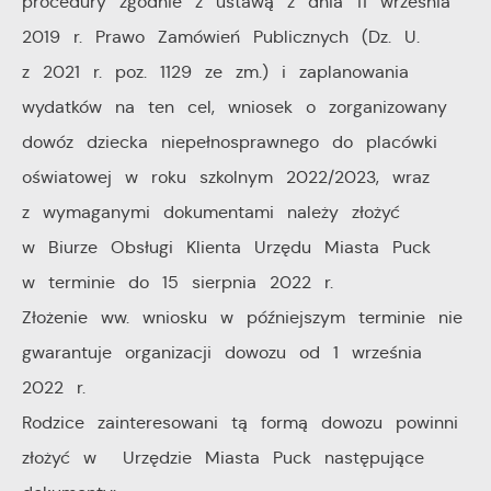
procedury zgodnie z ustawą z dnia 11 września
dostawców usług. Firmy te działają w charakterze
2019 r. Prawo Zamówień Publicznych (Dz. U.
pośredników prezentujących nasze treści w postaci
z 2021 r. poz. 1129 ze zm.) i zaplanowania
wiadomości, ofert, komunikatów mediów
społecznościowych.
wydatków na ten cel, wniosek o zorganizowany
dowóz dziecka niepełnosprawnego do placówki
oświatowej w roku szkolnym 2022/2023, wraz
z wymaganymi dokumentami należy złożyć
w Biurze Obsługi Klienta Urzędu Miasta Puck
w terminie do 15 sierpnia 2022 r.
Złożenie ww. wniosku w późniejszym terminie nie
gwarantuje organizacji dowozu od 1 września
2022 r.
Rodzice zainteresowani tą formą dowozu powinni
złożyć w Urzędzie Miasta Puck następujące