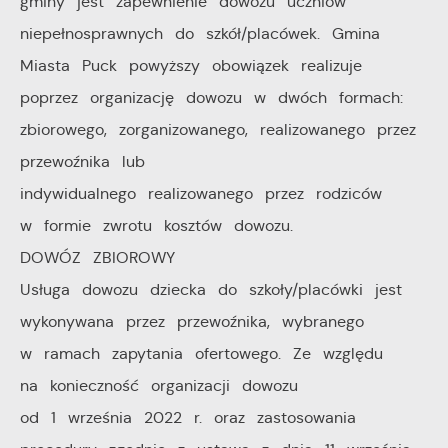
gminy jest zapewnienie dowozu uczniów
dostępność większej ilości funkcji na stronie.
dostosowywać do Twoich potrzeb.
niepełnosprawnych do szkół/placówek. Gmina
Miasta Puck powyższy obowiązek realizuje
Cookies analityczne pozwalają na uzyskanie informacji
Więcej
w zakresie wykorzystywania witryny internetowej,
poprzez organizację dowozu w dwóch formach:
miejsca oraz częstotliwości, z jaką odwiedzane są
zbiorowego, zorganizowanego, realizowanego przez
Reklamowe
nasze serwisy www. Dane pozwalają nam na ocenę
przewoźnika lub
naszych serwisów internetowych pod względem ich
Dzięki reklamowym plikom cookies prezentujemy Ci
indywidualnego realizowanego przez rodziców
popularności wśród użytkowników. Zgromadzone
najciekawsze informacje i aktualności na stronach
w formie zwrotu kosztów dowozu.
informacje są przetwarzane w formie zanonimizowanej.
naszych partnerów.
DOWÓZ ZBIOROWY
Wyrażenie zgody na analityczne pliki cookies
gwarantuje dostępność wszystkich funkcjonalności.
Usługa dowozu dziecka do szkoły/placówki jest
Promocyjne pliki cookies służą do prezentowania Ci
Więcej
wykonywana przez przewoźnika, wybranego
naszych komunikatów na podstawie analizy Twoich
upodobań oraz Twoich zwyczajów dotyczących
w ramach zapytania ofertowego. Ze względu
przeglądanej witryny internetowej. Treści promocyjne
na konieczność organizacji dowozu
mogą pojawić się na stronach podmiotów trzecich lub
od 1 września 2022 r. oraz zastosowania
firm będących naszymi partnerami oraz innych