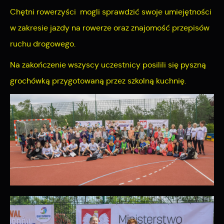
Chętni rowerzyści mogli sprawdzić swoje umiejętności
w zakresie jazdy na rowerze oraz znajomość przepisów
ruchu drogowego.
Na zakończenie wszyscy uczestnicy posilili się pyszną
grochówką przygotowaną przez szkolną kuchnię.