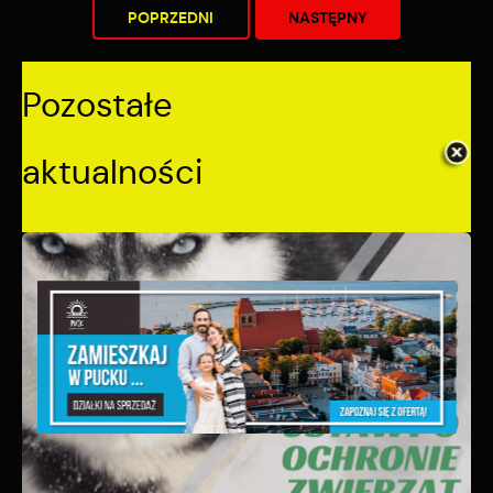
POPRZEDNI
NASTĘPNY
Pozostałe
aktualności