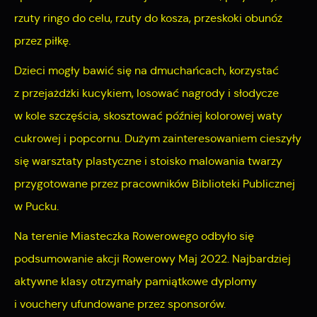
Reklamowe
Dane pozwalają nam na ocenę naszych serwisów
rzuty ringo do celu, rzuty do kosza, przeskoki obunóż
internetowych pod względem ich popularności wśród
Dzięki reklamowym plikom cookies prezentujemy Ci
przez piłkę.
użytkowników. Zgromadzone informacje są przetwarzane w
najciekawsze informacje i aktualności na stronach naszych
formie zanonimizowanej. Wyrażenie zgody na analityczne pliki
partnerów.
Dzieci mogły bawić się na dmuchańcach, korzystać
cookies gwarantuje dostępność wszystkich funkcjonalności.
Promocyjne pliki cookies służą do prezentowania Ci naszych
z przejażdżki kucykiem, losować nagrody i słodycze
Więcej
komunikatów na podstawie analizy Twoich upodobań oraz
w kole szczęścia, skosztować później kolorowej waty
Twoich zwyczajów dotyczących przeglądanej witryny
cukrowej i popcornu. Dużym zainteresowaniem cieszyły
internetowej. Treści promocyjne mogą pojawić się na
się warsztaty plastyczne i stoisko malowania twarzy
stronach podmiotów trzecich lub firm będących naszymi
przygotowane przez pracowników Biblioteki Publicznej
partnerami oraz innych dostawców usług. Firmy te działają w
w Pucku.
charakterze pośredników prezentujących nasze treści w
postaci wiadomości, ofert, komunikatów mediów
Na terenie Miasteczka Rowerowego odbyło się
społecznościowych.
podsumowanie akcji Rowerowy Maj 2022. Najbardziej
aktywne klasy otrzymały pamiątkowe dyplomy
i vouchery ufundowane przez sponsorów.