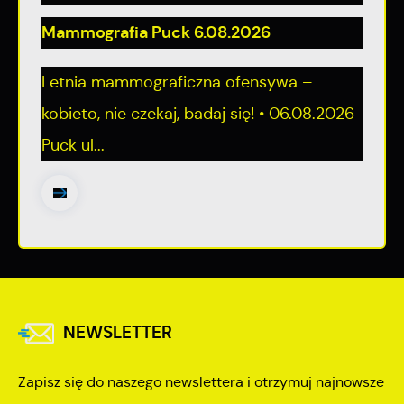
Mammografia Puck 6.08.2026
Letnia mammograficzna ofensywa –
kobieto, nie czekaj, badaj się! • 06.08.2026
Puck ul...
NEWSLETTER
Zapisz się do naszego newslettera i otrzymuj najnowsze