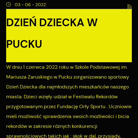
03 - 06 - 2022
preferencji prywatności, logowania czy wypełniania
Funkcjonalne i personalizacyjne
formularzy. Dzięki plikom cookies strona, z której korzystasz,
DZIEŃ DZIECKA W
może działać bez zakłóceń.
Tego typu pliki cookies umożliwiają stronie internetowej
zapamiętanie wprowadzonych przez Ciebie ustawień oraz
PUCKU
personalizację określonych funkcjonalności czy
prezentowanych treści.
Dzięki tym plikom cookies możemy zapewnić Ci większy
Więcej
W dniu 1 czerwca 2022 roku w Szkole Podstawowej im.
komfort korzystania z funkcjonalności naszej strony poprzez
Mariusza Zaruskiego w Pucku zorganizowano sportowy
dopasowanie jej do Twoich indywidualnych preferencji.
Analityczne
Wyrażenie zgody na funkcjonalne i personalizacyjne pliki
Dzień Dziecka dla najmłodszych mieszkańców naszego
cookies gwarantuje dostępność większej ilości funkcji na
miasta. Dzieci wzięły udział w Festiwalu Rekordów
Analityczne pliki cookies pomagają nam rozwijać się i
stronie.
dostosowywać do Twoich potrzeb.
przygotowanym przez Fundację Orły Sportu . Uczniowie
Cookies analityczne pozwalają na uzyskanie informacji w
mieli możliwość sprawdzenia swoich możliwości i bicia
Więcej
zakresie wykorzystywania witryny internetowej, miejsca oraz
rekordów w zakresie różnych konkurencji
częstotliwości, z jaką odwiedzane są nasze serwisy www.
sprawnościowych takich jak : skok w dal, przysiady,