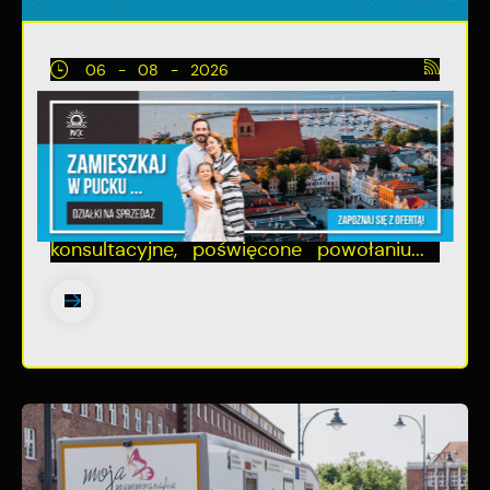
06 - 08 - 2026
Spotkanie konsultacyjne poświęcone
powołaniu związku metropolitalnego
w województwie pomorskim
Szanowni Państwo, serdecznie
zapraszamy na otwarte spotkanie
konsultacyjne, poświęcone powołaniu...