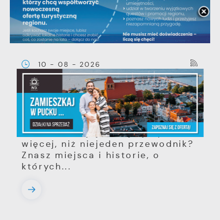
10 - 08 - 2026
Stwórz z nami Nadbałtyckie
Centrum Questingu, weź udział
w szkoleniach i zyskaj wpływ na
turystykę w powiecie puckim.
Wiesz o swojej małej ojczyźnie
więcej, niż niejeden przewodnik?
Znasz miejsca i historie, o
których...