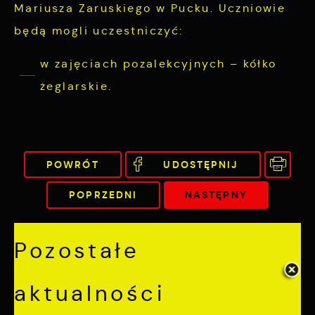
Mariusza Zaruskiego w Pucku. Uczniowie
będą mogli uczestniczyć:
w zajęciach pozalekcyjnych – kółko
żeglarskie.​
POWRÓT
UDOSTĘPNIJ
POPRZEDNI
NASTĘPNY
Pozostałe
aktualności