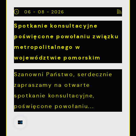
06 - 08 - 2026
Spotkanie konsultacyjne
poświęcone powołaniu związku
metropolitalnego w
województwie pomorskim
Szanowni Państwo, serdecznie
zapraszamy na otwarte
spotkanie konsultacyjne,
poświęcone powołaniu...