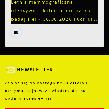
Letnia mammograficzna
ofensywa – kobieto, nie czekaj,
badaj się! • 06.08.2026 Puck ul...
NEWSLETTER
Zapisz się do naszego newslettera i
otrzymuj najnowsze wiadomości na
podany adres e-mail