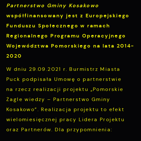
funkcji na stronie.
potrzeb.
Partnerstwo Gminy Kosakowo
Cookies analityczne pozwalają na uzyskanie
współfinansowany jest z Europejskiego
Więcej
informacji w zakresie wykorzystywania witryny
Funduszu Społecznego w ramach
internetowej, miejsca oraz częstotliwości, z
Regionalnego Programu Operacyjnego
Reklamowe
jaką odwiedzane są nasze serwisy www. Dane
Województwa Pomorskiego na lata 2014-
pozwalają nam na ocenę naszych serwisów
Dzięki reklamowym plikom cookies
2020
internetowych pod względem ich popularności
prezentujemy Ci najciekawsze informacje i
wśród użytkowników. Zgromadzone informacje
aktualności na stronach naszych partnerów.
W dniu 29.09.2021 r. Burmistrz Miasta
są przetwarzane w formie zanonimizowanej.
Promocyjne pliki cookies służą do
Puck podpisała Umowę o partnerstwie
Więcej
Wyrażenie zgody na analityczne pliki cookies
prezentowania Ci naszych komunikatów na
na rzecz realizacji projektu „Pomorskie
gwarantuje dostępność wszystkich
podstawie analizy Twoich upodobań oraz
funkcjonalności.
Żagle wiedzy – Partnerstwo Gminy
Twoich zwyczajów dotyczących przeglądanej
Kosakowo”. Realizacja projektu to efekt
witryny internetowej. Treści promocyjne mogą
wielomiesięcznej pracy Lidera Projektu
pojawić się na stronach podmiotów trzecich
lub firm będących naszymi partnerami oraz
oraz Partnerów. Dla przypomnienia:
innych dostawców usług. Firmy te działają w