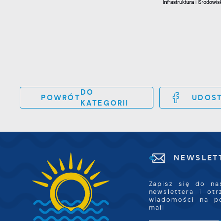
i
s
p
w
p
s
DO
POWRÓT
UDOST
KATEGORII
NEWSLET
Zapisz się do na
newslettera i ot
wiadomości na p
mail