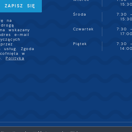
15:3
Środa
7:30 
15:3
dę na
 drogą
Czwartek
7:30 
 na wskazany
17:0
adres e-mail
tyczących
Piątek
7:30 
przez
14:0
a usług. Zgoda
cofnięta w
ie.
Polityka