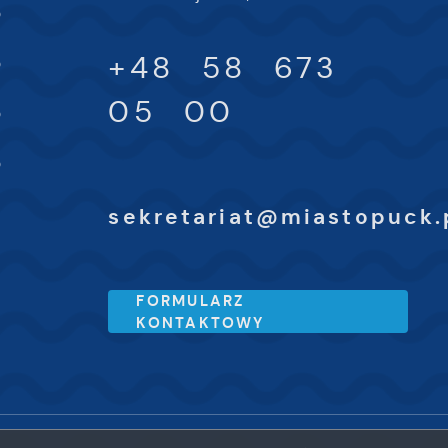
0
-
+48 58 673
0
-
05 00
0
-
0
sekretariat@miastopuck.
FORMULARZ
KONTAKTOWY