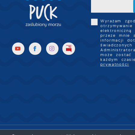
Wyrażam zgo
otrzymywanie
elektroniczną
przeze mnie 
informacji do
świadczonych 
Administrator
może zostać 
każdym czas
prywatności