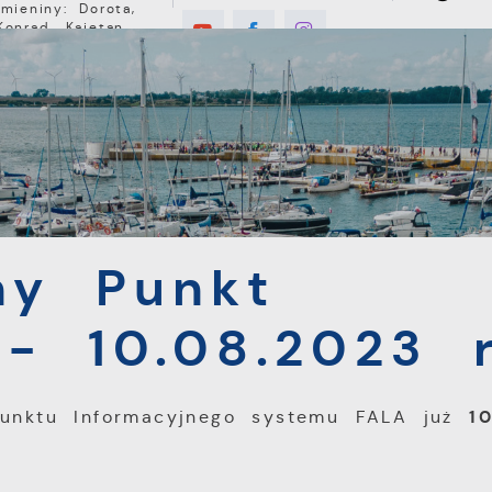
Imieniny: Dorota,
Konrad, Kajetan
°C
E
MIESZKANIEC
TURYSTYKA
INWEST
unkt Informacyjny - 10.08.2023 r.
ny Punkt
 - 10.08.2023 r
1
Punktu Informacyjnego systemu FALA już