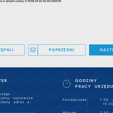
nternetowej. Treści promocyjne mogą pojawić się na
tronach podmiotów trzecich lub firm będących naszymi
artnerami oraz innych dostawców usług. Firmy te działają
 charakterze pośredników prezentujących nasze treści w
ostaci wiadomości, ofert, komunikatów mediów
połecznościowych.
ĘPNIJ
POPRZEDNI
NAST
TER
GODZINY
PRACY URZĘD
szego
rzymuj najnowsze
Poniedziałek
7:30 
odany adres e-
15:3
Wtorek
7:30 