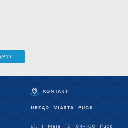
ĘPNY
KONTAKT
U
URZĄD MIASTA PUCK
-
0
ul. 1 Maja 13, 84-100 Puck
-