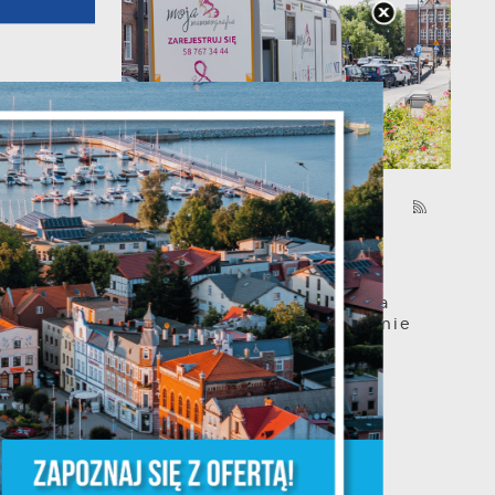
03 - 08 - 2026
Mammografia Puck
6.08.2026
Letnia mammograficzna
ofensywa – kobieto, nie
czekaj, badaj się! •
06.08.2026 Puck ul...
z,