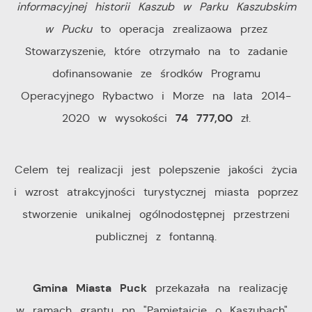
informacyjnej historii Kaszub w Parku Kaszubskim
Cookies analityczne pozwalają na uzyskanie informacji
w Pucku
to operacja zrealizaowa przez
Więcej
w zakresie wykorzystywania witryny internetowej,
Stowarzyszenie, które otrzymało na to zadanie
miejsca oraz częstotliwości, z jaką odwiedzane są
dofinansowanie ze środków Programu
Reklamowe
nasze serwisy www. Dane pozwalają nam na ocenę
Operacyjnego Rybactwo i Morze na lata 2014-
naszych serwisów internetowych pod względem ich
Dzięki reklamowym plikom cookies prezentujemy Ci
74 777,00
2020 w wysokości
zł.
popularności wśród użytkowników. Zgromadzone
najciekawsze informacje i aktualności na stronach
informacje są przetwarzane w formie zanonimizowanej.
naszych partnerów.
Wyrażenie zgody na analityczne pliki cookies
Celem tej realizacji jest polepszenie jakości życia
gwarantuje dostępność wszystkich funkcjonalności.
Promocyjne pliki cookies służą do prezentowania Ci
Więcej
i wzrost atrakcyjności turystycznej miasta poprzez
naszych komunikatów na podstawie analizy Twoich
stworzenie unikalnej ogólnodostępnej przestrzeni
upodobań oraz Twoich zwyczajów dotyczących
publicznej z fontanną.
przeglądanej witryny internetowej. Treści promocyjne
mogą pojawić się na stronach podmiotów trzecich lub
firm będących naszymi partnerami oraz innych
Gmina Miasta Puck
przekazała na realizację
dostawców usług. Firmy te działają w charakterze
w ramach grantu pn "Pamiętajcie o Kaszubach"