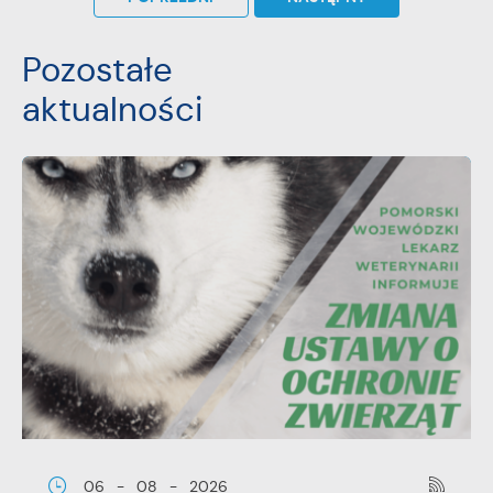
przeglądanej witryny internetowej. Treści promocyjne
mogą pojawić się na stronach podmiotów trzecich lub
firm będących naszymi partnerami oraz innych
Pozostałe
dostawców usług. Firmy te działają w charakterze
aktualności
pośredników prezentujących nasze treści w postaci
wiadomości, ofert, komunikatów mediów
społecznościowych.
06 - 08 - 2026